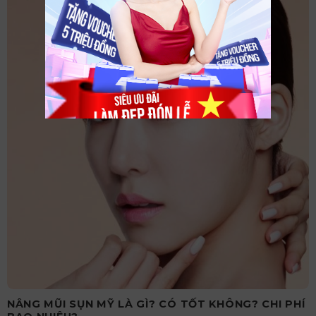
NÂNG MŨI SỤN MỸ LÀ GÌ? CÓ TỐT KHÔNG? CHI PHÍ