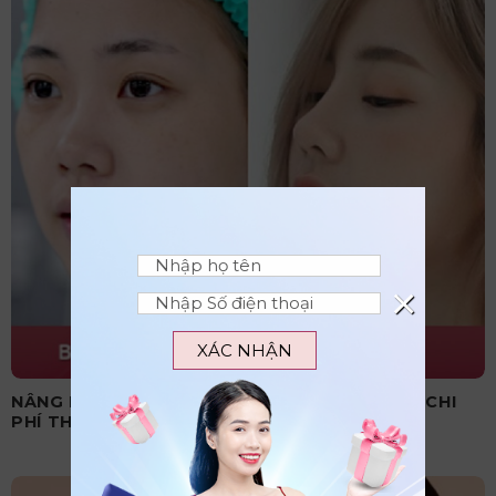
×
XÁC NHẬN
NÂNG MŨI CẤU TRÚC CÓ VĨNH VIỄN KHÔNG? CHI
PHÍ THỰC HIỆN BAO NHIÊU?