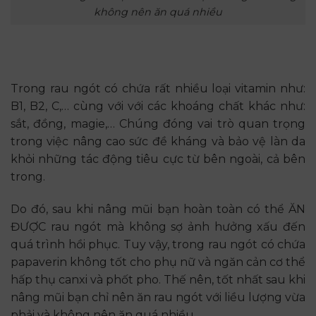
không nên ăn quá nhiều
Trong rau ngót có chứa rất nhiều loại vitamin như:
B1, B2, C,… cùng với với các khoáng chất khác như:
sắt, đồng, magie,… Chúng đóng vai trò quan trọng
trong việc nâng cao sức đề kháng và bảo vệ làn da
khỏi những tác động tiêu cực từ bên ngoài, cả bên
trong.
Do đó, sau khi nâng mũi bạn hoàn toàn có thể ĂN
ĐƯỢC rau ngót mà không sợ ảnh hưởng xấu đến
quá trình hồi phục. Tuy vậy, trong rau ngót có chứa
papaverin không tốt cho phụ nữ và ngăn cản cơ thể
hấp thụ canxi và phốt pho. Thế nên, tốt nhất sau khi
nâng mũi bạn chỉ nên ăn rau ngót với liều lượng vừa
phải và không nên ăn quá nhiều.