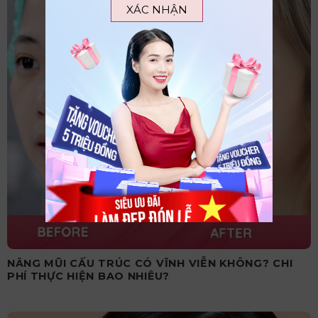
XÁC NHẬN
NÂNG MŨI CẤU TRÚC CÓ VĨNH VIỄN KHÔNG? CHI
PHÍ THỰC HIỆN BAO NHIÊU?