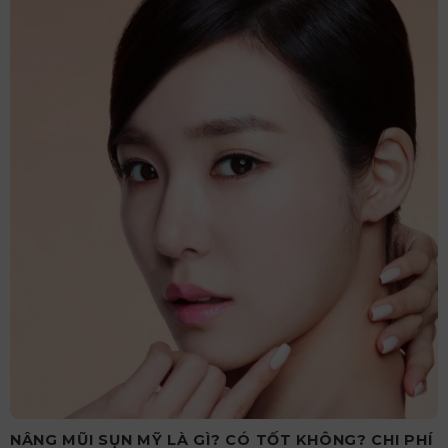
NÂNG MŨI SỤN MỸ LÀ GÌ? CÓ TỐT KHÔNG? CHI PHÍ