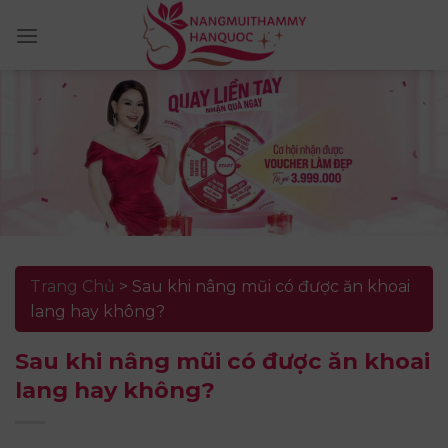
Skip
to
content
Trang Chủ
>
Sau khi nâng mũi có được ăn khoai
lang hay không?
Sau khi nâng mũi có được ăn khoai
lang hay không?