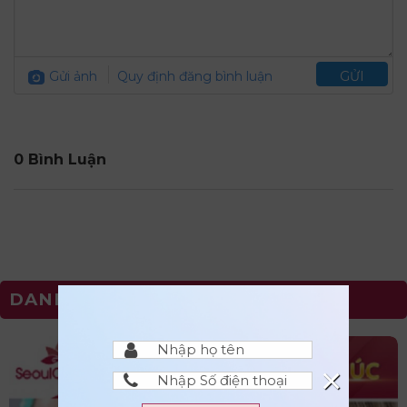
Gửi ảnh
Quy định đăng bình luận
GỬI
0 Bình Luận
DANH SÁCH DỊCH VỤ
×