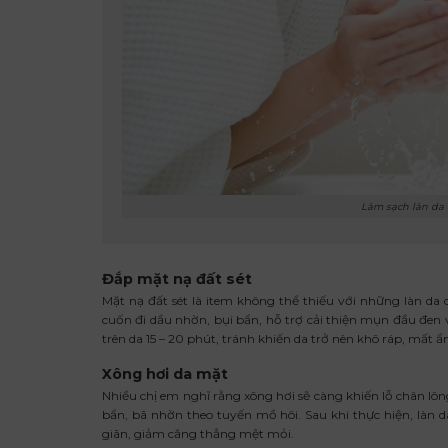
Làm sạch làn da 
Đắp mặt nạ đất sét
Mặt nạ đất sét là item không thể thiếu với những làn da 
cuốn đi dầu nhờn, bụi bẩn, hỗ trợ cải thiện mụn đầu đen 
trên da 15 – 20 phút, tránh khiến da trở nên khô ráp, mất ẩ
Xông hơi da mặt
Nhiều chị em nghĩ rằng xông hơi sẽ càng khiến lỗ chân lông
bẩn, bã nhờn theo tuyến mồ hôi. Sau khi thực hiện, làn 
giãn, giảm căng thẳng mệt mỏi.