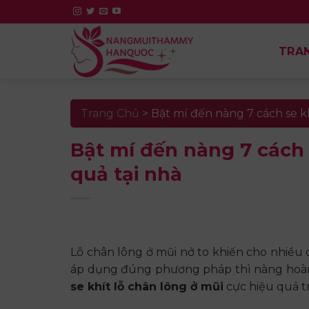
Skip
to
content
TRA
Trang Chủ
>
Bật mí đến nàng 7 cách se kh
Bật mí đến nàng 7 cách 
quả tại nhà
Lỗ chân lông ở mũi nở to khiến cho nhiều 
áp dụng đúng phương pháp thì nàng hoàn t
se khít lỗ chân lông ở mũi
cực hiệu quả tr