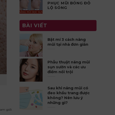
PHỤC MŨI BÓNG ĐỎ
LỘ SÓNG
BÀI VIẾT
Bật mí 3 cách nâng
mũi tại nhà đơn giản
Phẫu thuật nâng mũi
sụn sườn và các ưu
điểm nổi trội
Sau khi nâng mũi có
đeo khẩu trang được
không? Nên lưu ý
những gì?
nam giới