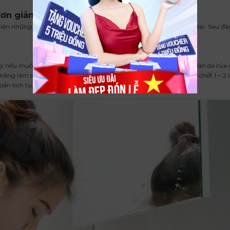
đơn giản
hiện những mẹo se khít lỗ chân lông trong một khoảng thời gian dài. Sau đâ
u ý nếu muốn cải thiện lỗ chân lông vùng mũi. Nàng nên tìm hiểu làn da của
ng làm sạch tốt mà vẫn lành tính, an toàn. Ngoài ra, tẩy tế bào chết 1 – 2 
ẩn tích tụ trên da.