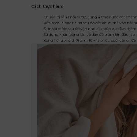
Cách thực hiện:
Chuẩn bị sẵn 1 nồi nước, cùng 4 thìa nước cốt chan
Rửa sạch lá bạc hà, sả sau đó cắt khúc, thả vào nồi n
Đun sôi nước sau đó vặn nhỏ lửa, tiếp tục đun thêm
Sử dụng khăn bông lớn và dày để trùm kín đầu, áp
Xông hơi trong thời gian 10 – 15 phút, cuối cùng rửa