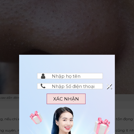
×
 cao dẫn đến lỗ chân lông ở mũi nở to
XÁC NHẬN
ng, nếu chị em không vệ sinh kỹ vùng mũi thì các loại mỹ phẩm sẽ tồn đọng 
g xuyên, ngủ không đủ giấc, chế độ ăn uống thiếu lành mạnh cũng ít n