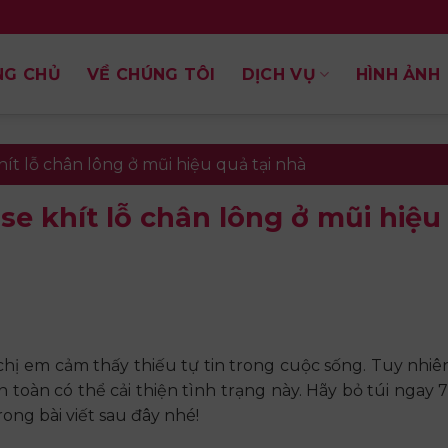
NG CHỦ
VỀ CHÚNG TÔI
DỊCH VỤ
HÌNH ẢNH
ít lỗ chân lông ở mũi hiệu quả tại nhà
se khít lỗ chân lông ở mũi hiệu
chị em cảm thấy thiếu tự tin trong cuộc sống. Tuy nhiê
oàn có thể cải thiện tình trạng này. Hãy bỏ túi ngay 
ong bài viết sau đây nhé!