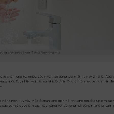
đúng cách giúp se khít lỗ chân lông vùng mũi
có lỗ chân lông to, nhiều dầu nhờn. Sử dụng loại mặt nạ này 2 – 3 lần/tuần
vùng mũi. Tuy nhiên với cách se khít lỗ chân lông ở mũi này, bạn chỉ nên đ
m.
 nở to hơn. Tuy vậy, việc lỗ chân lông giãn nở khi xông hơi sẽ giúp làm sạch
da của bạn sẽ được làm sạch sâu, cùng với đó xông hơi cũng mang lại cảm 