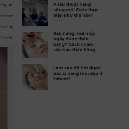
Phẫu thuật nâng
ông. Khi
sống mũi được thực
hiện như thế nào?
 trở nên
hẳn càng
Sau nâng mũi mấy
 đàn hồi
ngày được tháo
băng? Cách chăm
sóc sau tháo băng
Làm sao để tìm được
bác sĩ nâng mũi đẹp ở
tphcm?