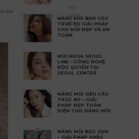
Mời
ận biết.
đánh
NÂNG MŨI BÁN CẤU
giá
TRÚC 5D GIẢI PHÁP
CHO MŨI ĐẸP VÀ AN
TOÀN
MŨI MEGA SEOUL
LINE – CÔNG NGHỆ
ĐỘC QUYỀN TẠI
SEOUL CENTER
NÂNG MŨI SIÊU CẤU
TRÚC 8D – GIẢI
PHÁP ĐẸP TOÀN
DIỆN CHO DÁNG MŨI
NÂNG MŨI BỌC SỤN
– GIẢI PHÁP KHẮC