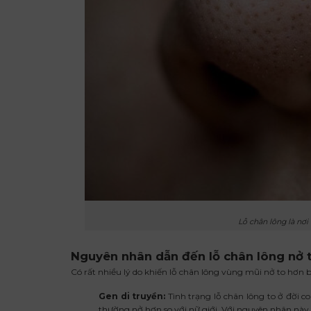
Lỗ chân lông là nơi
Nguyên nhân dẫn đến lỗ chân lông nở 
Có rất nhiều lý do khiến lỗ chân lông vùng mũi nở to hơn b
Gen di truyền:
Tình trạng lỗ chân lông to ở đời co
thường nở hơn so với nữ giới. Với nguyên nhân này 