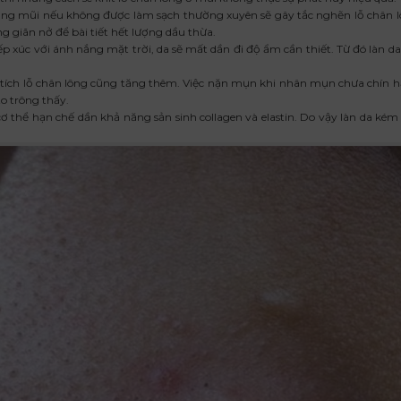
ng mũi nếu không được làm sạch thường xuyên sẽ gây tắc nghẽn lỗ chân l
ng giãn nở để bài tiết hết lượng dầu thừa.
 xúc với ánh nắng mặt trời, da sẽ mất dần đi độ ẩm cần thiết. Từ đó làn da
 tích lỗ chân lông cũng tăng thêm. Việc nặn mụn khi nhân mụn chưa chín 
to trông thấy.
ơ thể hạn chế dần khả năng sản sinh collagen và elastin. Do vậy làn da kém