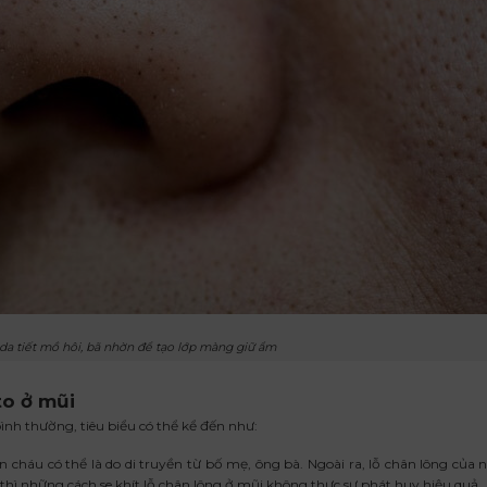
 da tiết mồ hôi, bã nhờn để tạo lớp màng giữ ẩm
to ở mũi
ình thường, tiêu biểu có thể kể đến như:
n cháu có thể là do di truyền từ bố mẹ, ông bà. Ngoài ra, lỗ chân lông của 
thì những cách se khít lỗ chân lông ở mũi không thực sự phát huy hiệu quả.