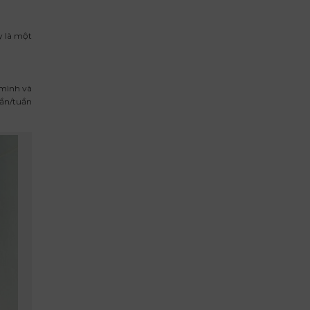
y là một
 mình và
lần/tuần