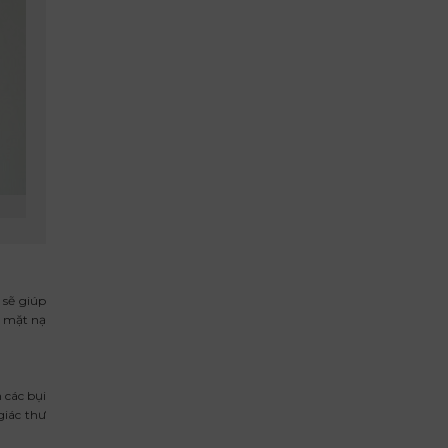
 sẽ giúp
ể mặt nạ
 các bụi
giác thư