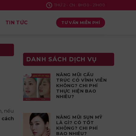
THỨ 2 - CN : 8H30 - 21H00
TIN TỨC
TƯ VẤN MIỄN PHÍ
DANH SÁCH DỊCH VỤ
NÂNG MŨI CẤU
TRÚC CÓ VĨNH VIỄN
KHÔNG? CHI PHÍ
THỰC HIỆN BAO
NHIÊU?
n, nếu
NÂNG MŨI SỤN MỸ
7
cách
LÀ GÌ? CÓ TỐT
KHÔNG? CHI PHÍ
BAO NHIÊU?