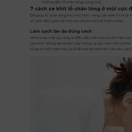
hưởng đến lỗ chân lông vùng mũi.
7 cách se khít lỗ chân lông ở mũi cực 
Để giúp lỗ chân lông thu nhỏ hơn, nàng cần kiên trì thực 
số cách đơn giản tại nhà mà chị em có thể tham khảo:
Làm sạch làn da đúng cách
Vệ sinh da mặt kỹ càng là điều đầu tiên mà chị em nên lư
lựa chọn đúng sản phẩm tẩy trang và sữa rửa mặt có khả nă
cũng là một mẹo hiệu quả để loại bỏ sạch sẽ vi khuẩn, cặn b