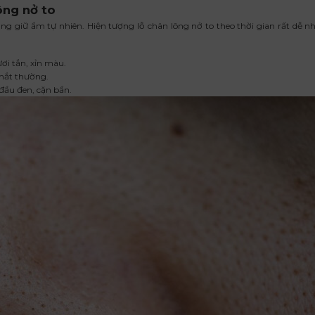
ông nở to
ng giữ ẩm tự nhiên. Hiện tượng lỗ chân lông nở to theo thời gian rất dễ nh
ươi tắn, xỉn màu.
 mắt thường.
đầu đen, cặn bẩn.