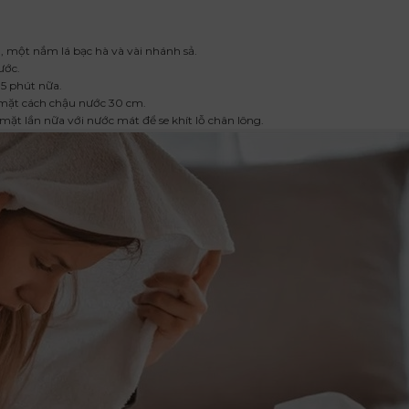
h, một nắm lá bạc hà và vài nhánh sả.
ước.
 5 phút nữa.
 mặt cách chậu nước 30 cm.
 mặt lần nữa với nước mát để se khít lỗ chân lông.