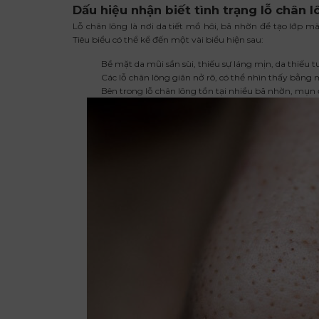
Dấu hiệu nhận biết tình trạng lỗ chân l
Lỗ chân lông là nơi da tiết mồ hôi, bã nhờn để tạo lớp mà
Tiêu biểu có thể kể đến một vài biểu hiện sau:
Bề mặt da mũi sần sùi, thiếu sự láng mịn, da thiếu t
Các lỗ chân lông giãn nở rõ, có thể nhìn thấy bằng
Bên trong lỗ chân lông tồn tại nhiều bã nhờn, mụn 