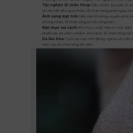
Tắc nghẽn lỗ chân lông:
Dầu nhờn, bụi bẩn ở vù
làn da tiết dầu quá nhiều, lỗ chân lông phải ngày cà
Ánh sáng mặt trời:
Nếu bạn thường xuyên phải tiếp
chùng nhão, lỗ chân lông bị nới rộng hơn.
Nặn mụn sai cách:
Khi mụn xuất hiện ở mũi, diện
khiến làn da viêm nhiễm, khó lành, lỗ chân lông nở 
Da lão hóa:
Tuổi tác cao hơn đồng nghĩa với việc c
hơn, các lỗ chân lông lớn dần.