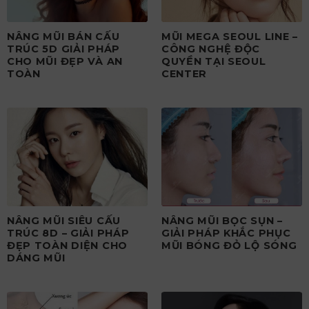
NÂNG MŨI BÁN CẤU
MŨI MEGA SEOUL LINE –
TRÚC 5D GIẢI PHÁP
CÔNG NGHỆ ĐỘC
CHO MŨI ĐẸP VÀ AN
QUYỀN TẠI SEOUL
TOÀN
CENTER
NÂNG MŨI SIÊU CẤU
NÂNG MŨI BỌC SỤN –
TRÚC 8D – GIẢI PHÁP
GIẢI PHÁP KHẮC PHỤC
ĐẸP TOÀN DIỆN CHO
MŨI BÓNG ĐỎ LỘ SÓNG
DÁNG MŨI