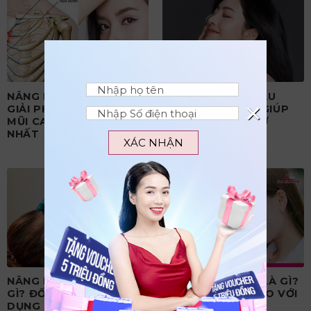
NÂNG MŨI SỤN SƯỜN –
NÂNG MŨI BÁN CẤU
×
GIẢI PHÁP TẠO DÁNG
TRÚC – 60 PHÚT GIÚP
MŨI CAO ĐẸP AN TOÀN
DÁNG MŨI ĐẸP TỰ
NHẤT
NHIÊN
XÁC NHẬN
NÂNG MŨI S LINE 3D LÀ
NÂNG MŨI L LINE LÀ GÌ?
GÌ? ĐỐI TƯỢNG NÊN ÁP
ĐIỂMKHÁC BIỆT SO VỚI
DỤNG S LINE 3D
NÂNG MŨI S LINE