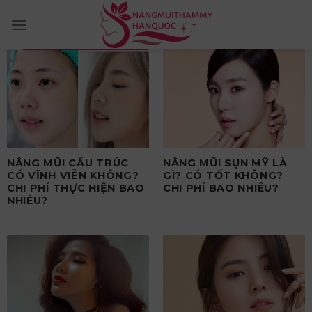
Skip
to
content
NÂNG MŨI CẤU TRÚC
NÂNG MŨI SỤN MỸ LÀ
CÓ VĨNH VIỄN KHÔNG?
GÌ? CÓ TỐT KHÔNG?
CHI PHÍ THỰC HIỆN BAO
CHI PHÍ BAO NHIÊU?
NHIÊU?