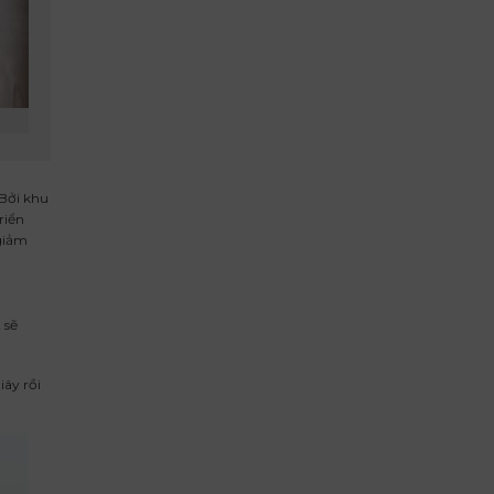
 Bởi khu
riển
 giảm
 sẽ
iây rồi