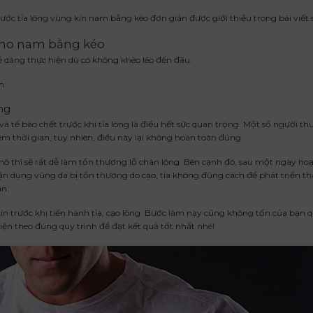
ước tỉa lông vùng kín nam bằng kéo đơn giản được giới thiệu trong bài viết 
 cho nam bằng kéo
dễ dàng thực hiện dù có không khéo léo đến đâu.
n
ông
à tế bào chết trước khi tỉa lông là điều hết sức quan trọng. Một số người t
kiệm thời gian, tuy nhiên, điều này lại không hoàn toàn đúng.
khô thì sẽ rất dễ làm tổn thương lỗ chân lông. Bên cạnh đó, sau một ngày ho
 tận dụng vùng da bị tổn thương do cạo, tỉa không đúng cách để phát triển t
ạn.
 kín trước khi tiến hành tỉa, cạo lông. Bước làm này cũng không tốn của bạn 
hiện theo đúng quy trình để đạt kết quả tốt nhất nhé!