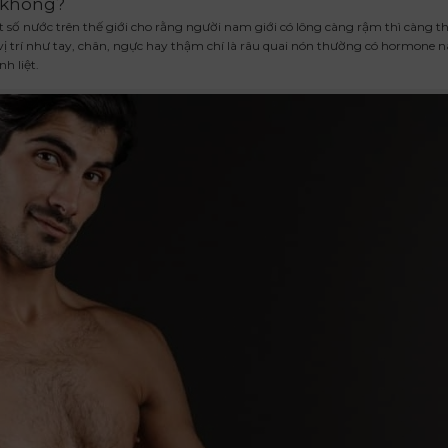
 không?
ố nước trên thế giới cho rằng người nam giới có lông càng rậm thì càng th
ị trí như tay, chân, ngực hay thậm chí là râu quai nón thường có hormone 
h liệt.