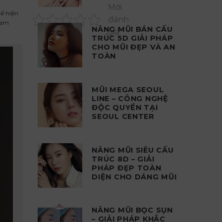
Mời
ể hiện
đánh
nam
NÂNG MŨI BÁN CẤU
giá
TRÚC 5D GIẢI PHÁP
CHO MŨI ĐẸP VÀ AN
TOÀN
MŨI MEGA SEOUL
LINE – CÔNG NGHỆ
ĐỘC QUYỀN TẠI
SEOUL CENTER
NÂNG MŨI SIÊU CẤU
TRÚC 8D – GIẢI
PHÁP ĐẸP TOÀN
DIỆN CHO DÁNG MŨI
NÂNG MŨI BỌC SỤN
– GIẢI PHÁP KHẮC