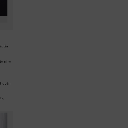
c tỉa
hấn rôm
 chuyên
đến