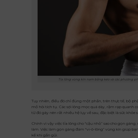
Tỉa lông vùng kín nam bằng kéo và các phương p
Tuy nhiên, điều đó chỉ đúng một phần, trên thực tế, bộ ph
mồ hôi tích tụ. Các sợi lông mọc quá dày, rậm rạp quanh c
từ đó gây nên rất nhiều hệ lụy về sau, đặc biệt là sức khỏe s
Chính vì vậy việc tỉa lông cho “cậu nhỏ” sao cho gọn gàng,
làm. Việc làm gọn gàng đám “vi-ô-lông” vùng kín giúp bạ
kể khi gần gũi.