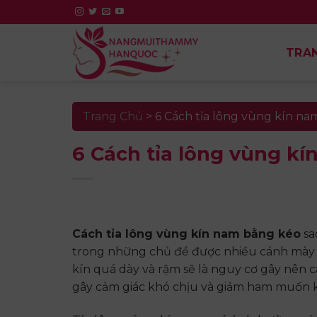
Skip
to
content
TRA
Trang Chủ
>
6 Cách tỉa lông vùng kín na
6 Cách tỉa lông vùng k
Cách tỉa lông vùng kín nam bằng kéo
sa
trong những chủ đề được nhiều cánh mày r
kín quá dày và rậm sẽ là nguy cơ gây nên
gây cảm giác khó chịu và giảm ham muốn kh