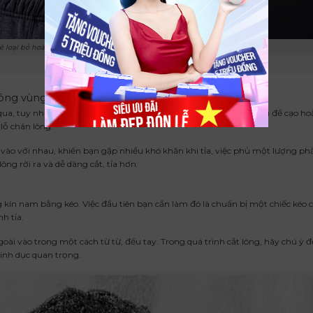
để loại bỏ hoàn toàn tế bào chết cũng như bã nhờn, mồ hôi tích tụ
ông vùng kín
ua, tuy nhiên, việc thoa phấn rôm hoặc sử dụng luôn kem cạo râu để cạo hoặ
lỗ chân lông.
 vào với nhau, khiến bạn gặp nhiều khó khăn khi tỉa, việc phủ một lượng p
ng rời ra và dễ dàng cắt, tỉa hơn.
 kín nam bằng kéo. Việc đầu tiên bạn cần làm đó là chuẩn bị một chiếc kéo
h tỉa.
i vào trong một cách từ từ, đều tay. Trong quá trình cắt lông, hãy chú ý 
inh dục quan trọng.