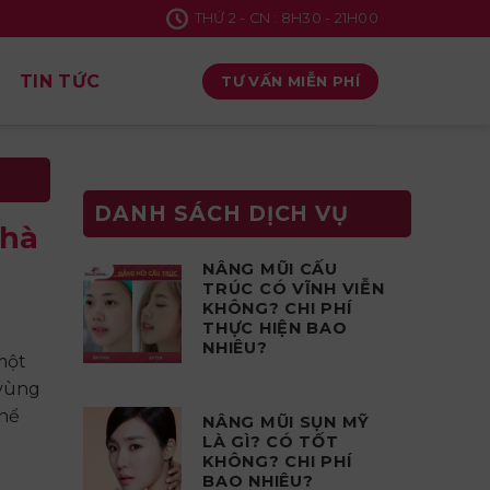
THỨ 2 - CN : 8H30 - 21H00
TIN TỨC
TƯ VẤN MIỄN PHÍ
DANH SÁCH DỊCH VỤ
nhà
NÂNG MŨI CẤU
TRÚC CÓ VĨNH VIỄN
KHÔNG? CHI PHÍ
THỰC HIỆN BAO
NHIÊU?
một
 vùng
thể
NÂNG MŨI SỤN MỸ
LÀ GÌ? CÓ TỐT
KHÔNG? CHI PHÍ
BAO NHIÊU?