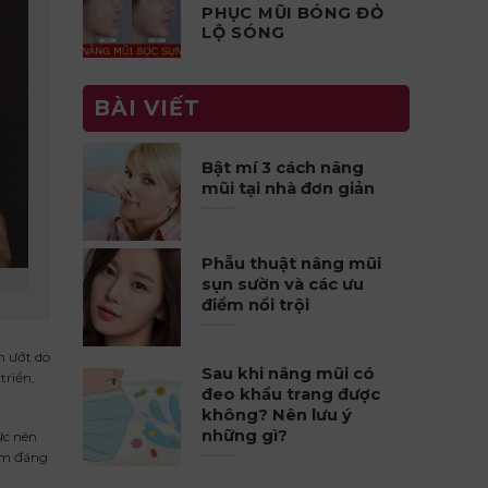
PHỤC MŨI BÓNG ĐỎ
LỘ SÓNG
BÀI VIẾT
Bật mí 3 cách nâng
mũi tại nhà đơn giản
Phẫu thuật nâng mũi
sụn sườn và các ưu
điểm nổi trội
m ướt do
Sau khi nâng mũi có
triển,
đeo khẩu trang được
không? Nên lưu ý
những gì?
ức nên
cảm đáng