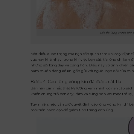
Cắt tỉa lông trước khi
Một điều quan trọng mà bạn cần quan tâm khi có ý định tỉ
vực này khá nhạy, trong khi việc bạn cắt, tỉa lông chỉ làm đ
những sợi lông dày và cứng hơn. Điều này vô tình khiến 
ham muốn đáng kể khi gần gũi với người bạn đời của mìn
Bước 4: Cạo lông vùng kín đã được cắt tỉa
Bạn nên cân nhắc thật kỹ lưỡng xem mình có nên cạo sạch lô
khiến chúng trở nên dày, rậm và cứng hơn khi mọc trở lại
Tuy nhiên, nếu vẫn giữ quyết định cạo lông vùng kín thì b
mới tiến hành cạo để giảm tình trạng kích ứng.