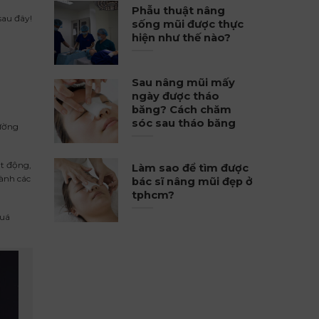
Phẫu thuật nâng
sau đây!
sống mũi được thực
hiện như thế nào?
Sau nâng mũi mấy
ngày được tháo
băng? Cách chăm
sóc sau tháo băng
hường
ạt động,
Làm sao để tìm được
hành các
bác sĩ nâng mũi đẹp ở
tphcm?
quá