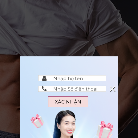
×
XÁC NHẬN