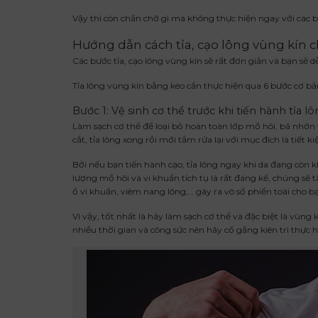
Vậy thì còn chần chờ gì mà không thực hiện ngay với các b
Hướng dẫn cách tỉa, cạo lông vùng kín
Các bước tỉa, cạo lông vùng kín sẽ rất đơn giản và bạn sẽ 
Tỉa lông vùng kín bằng kéo cần thực hiện qua 6 bước cơ bả
Bước 1: Vệ sinh cơ thể trước khi tiến hành tỉa l
Làm sạch cơ thể để loại bỏ hoàn toàn lớp mồ hôi, bã nhờn v
cắt, tỉa lông xong rồi mới tắm rửa lại với mục đích là tiết 
Bởi nếu bạn tiến hành cạo, tỉa lông ngay khi da đang còn 
lượng mồ hôi và vi khuẩn tích tụ là rất đáng kể, chúng sẽ
ổ vi khuẩn, viêm nang lông,… gây ra vô số phiền toái cho b
Vì vậy, tốt nhất là hãy làm sạch cơ thể và đặc biệt là vùng
nhiều thời gian và công sức nên hãy cố gắng kiên trì thực 