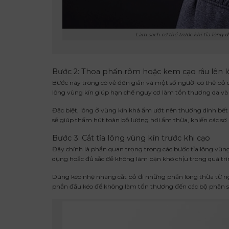
Làm sạch cơ thể trước khi tỉa lông 
Bước 2: Thoa phấn rôm hoặc kem cạo râu lên l
Bước này trông có vẻ đơn giản và một số người có thể bỏ q
lông vùng kín giúp hạn chế nguy cơ làm tổn thương da và 
Đặc biệt, lông ở vùng kín khá ẩm ướt nên thường dính bết
sẽ giúp thấm hút toàn bộ lượng hơi ẩm thừa, khiến các sợ lô
Bước 3: Cắt tỉa lông vùng kín trước khi cạo
Đây chính là phần quan trọng trong các bước tỉa lông vùng
dụng hoặc đủ sắc để không làm bạn khó chịu trong quá trìn
Dùng kéo nhẹ nhàng cắt bỏ đi những phần lông thừa từ ngoà
phần đầu kéo để không làm tổn thương đến các bộ phận s