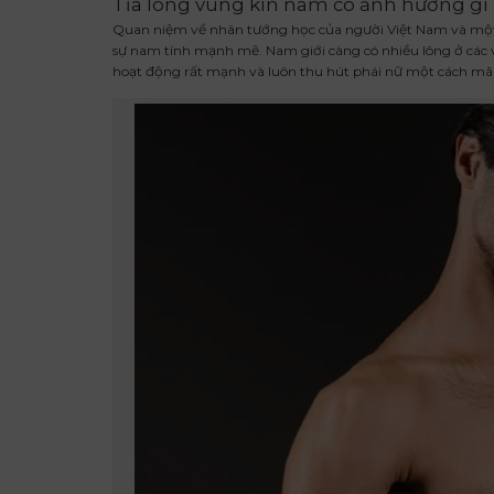
Tỉa lông vùng kín nam có ảnh hưởng gì
Quan niệm về nhân tướng học của người Việt Nam và một s
sự nam tính mạnh mẽ. Nam giới càng có nhiều lông ở các v
hoạt động rất mạnh và luôn thu hút phái nữ một cách mãn