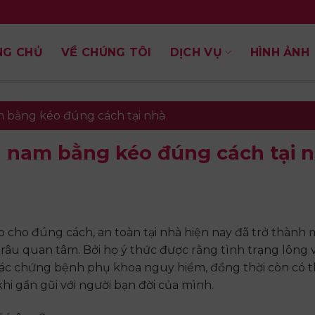
NG CHỦ
VỀ CHÚNG TÔI
DỊCH VỤ
HÌNH ẢNH
m bằng kéo đúng cách tại nhà
ín nam bằng kéo đúng cách tại 
o cho đúng cách, an toàn tại nhà hiện nay đã trở thành 
âu quan tâm. Bởi họ ý thức được rằng tình trạng lông
 các chứng bệnh phụ khoa nguy hiểm, đồng thời còn có 
i gần gũi với người bạn đời của mình.