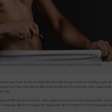
háp khác hoàn toàn không gây ảnh hưởng nghiêm trọng đến làn da và sức khỏe
ận sinh dục nam là nơi có nhiệt độ cao nhất trong cơ thể và thường xuyên ẩ
ơ quan sinh dục nam sẽ tạo điều kiện thuận lợi cho vi khuẩn, nấm ngứa phát 
inh sản.
 sạch sẽ để hạn chế vi khuẩn, nấm ngứa hình thành và tấn công là điều hết s
n trông hấp dẫn hơn trong mắt người bạn đời và thậm chí còn tăng khoái 