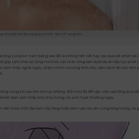
 cạo là bước thứ ba trong quy trình “dọn cỏ” vùng kín
a lông vùng kín nam bằng kéo đó là không nên cắt hay cạo quá sát phần da.
ứt gãy tạm thời sợi lông mà thôi, các chân lông bên dưới da sẽ tiếp tục phát t
bạn cảm thấy ngứa ngáy, châm chích vô cùng khó chịu, bên cạnh đó còn làm
h.
ng vùng kín sau khi tỉa hay không. Bởi như đã đề cập, việc cạo lông quá sát
, khiến bạn cảm thấy khó chịu trong các sinh hoạt thường ngày
ạn nên thoa một lớp kem tẩy lông hoặc kem cạo râu lên vùng lông trong vài g