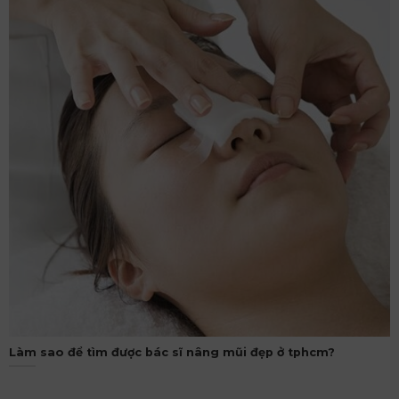
Làm sao để tìm được bác sĩ nâng mũi đẹp ở tphcm?