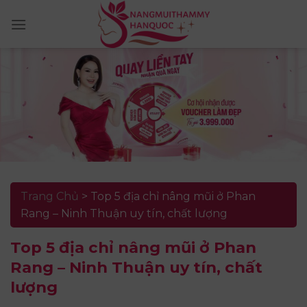
Skip
to
content
Trang Chủ
>
Top 5 địa chỉ nâng mũi ở Phan
Rang – Ninh Thuận uy tín, chất lượng
Top 5 địa chỉ nâng mũi ở Phan
Rang – Ninh Thuận uy tín, chất
lượng