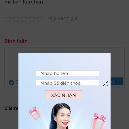
mà bạn lựa chọn.
Mời đánh giá
Bình luận
×
Gửi ảnh
Quy định đăng bình luận
GỬI
XÁC NHẬN
0 Bình Luận