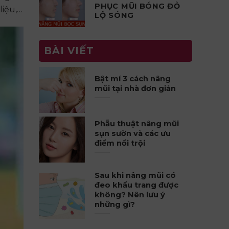
PHỤC MŨI BÓNG ĐỎ
liệu,…
LỘ SÓNG
BÀI VIẾT
Bật mí 3 cách nâng
mũi tại nhà đơn giản
Phẫu thuật nâng mũi
sụn sườn và các ưu
điểm nổi trội
Sau khi nâng mũi có
đeo khẩu trang được
không? Nên lưu ý
những gì?