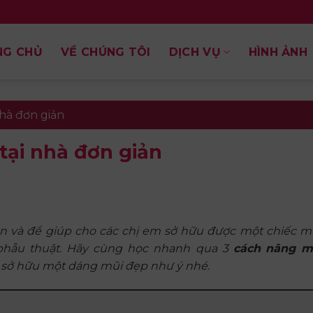
NG CHỦ
VỀ CHÚNG TÔI
DỊCH VỤ
HÌNH ẢNH
nhà đơn giản
tại nhà đơn giản
ên và để giúp cho các chị em sở hữu được một chiếc m
phẫu thuật. Hãy cùng học nhanh qua 3
cách
nâng m
c sở hữu một dáng mũi đẹp như ý nhé.