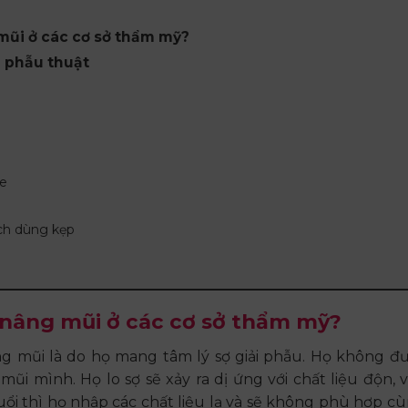
 mũi ở các cơ sở thẩm mỹ?
n phẫu thuật
ge
ch dùng kẹp
đi nâng mũi ở các cơ sở thẩm mỹ?
ng mũi là do họ mang tâm lý sợ giải phẫu. Họ không đ
mũi mình. Họ lo sợ sẽ xảy ra dị ứng với chất liệu độn, v
uổi thì họ nhập các chất liệu lạ và sẽ không phù hợp cù