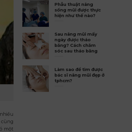
Phẫu thuật nâng
sống mũi được thực
hiện như thế nào?
Sau nâng mũi mấy
ngày được tháo
băng? Cách chăm
sóc sau tháo băng
Làm sao để tìm được
bác sĩ nâng mũi đẹp ở
tphcm?
 nhiều
a cùng
có một