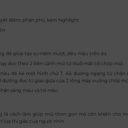
yết điểm, phấn phủ, kem highlight
iển
g để giúp tạo sự mềm mượt, đều màu trên da.
ạy dọc theo 2 bên cánh mũi từ đuôi mắt tới chóp mũi.
màu để kẻ một hình chữ T. Kẻ đường ngang từ chân
, 1 đường dọc từ giao giữa của 2 lông mày xuống chóp mũ
hấn sáng màu và tối màu.
g là cách làm giúp mũi thon gọn mà còn khiến cho m
lừa thị giác của người nhìn.