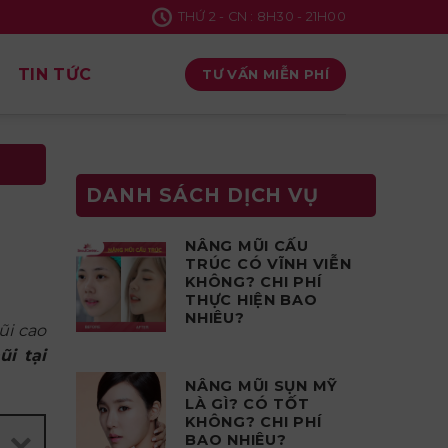
THỨ 2 - CN : 8H30 - 21H00
TIN TỨC
TƯ VẤN MIỄN PHÍ
DANH SÁCH DỊCH VỤ
NÂNG MŨI CẤU
TRÚC CÓ VĨNH VIỄN
KHÔNG? CHI PHÍ
THỰC HIỆN BAO
NHIÊU?
ũi cao
ũi t
ại
NÂNG MŨI SỤN MỸ
LÀ GÌ? CÓ TỐT
KHÔNG? CHI PHÍ
BAO NHIÊU?