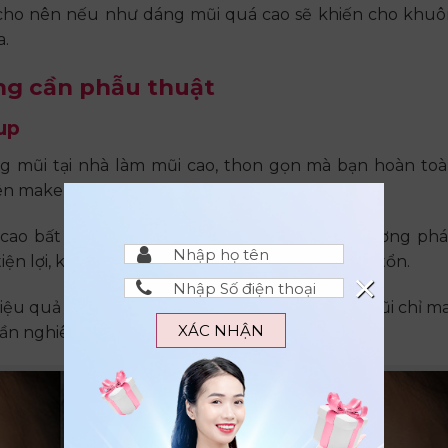
 cho nên nếu như dáng mũi quá cao sẽ khiến cho khu
a.
ng cần phẫu thuật
up
g mũi tại nhà làm mũi cao, thon gọn mà bạn hoàn to
n make up thì đây lại là một điều đơn giản.
ũi cao bất ngờ mà không tốn nhiều chi phí. Phương ph
 tiện lợi, không cần phải đầu tư hay chịu thương tổn.
×
ệu quả khi lớp trang điểm trôi. Ngoài ra phần mũi chỉ ma
XÁC NHẬN
n nghiêng thì vẫn lộ ra thấp, tẹt và bè ra 2 bên.