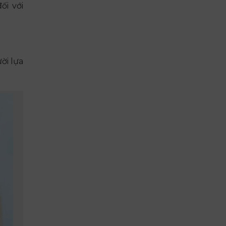
ối với
ời lựa