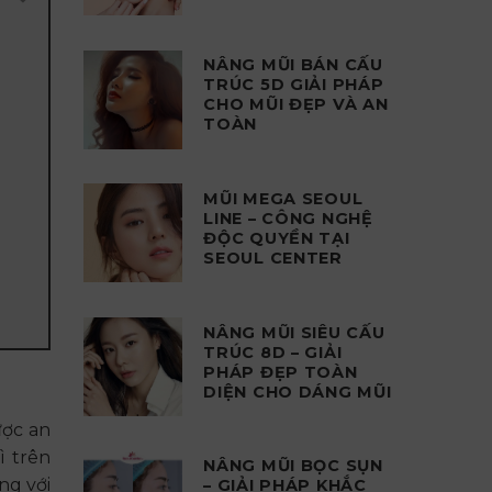
NÂNG MŨI BÁN CẤU
TRÚC 5D GIẢI PHÁP
CHO MŨI ĐẸP VÀ AN
TOÀN
MŨI MEGA SEOUL
LINE – CÔNG NGHỆ
ĐỘC QUYỀN TẠI
SEOUL CENTER
NÂNG MŨI SIÊU CẤU
TRÚC 8D – GIẢI
PHÁP ĐẸP TOÀN
DIỆN CHO DÁNG MŨI
ược an
ì trên
NÂNG MŨI BỌC SỤN
ng với
– GIẢI PHÁP KHẮC