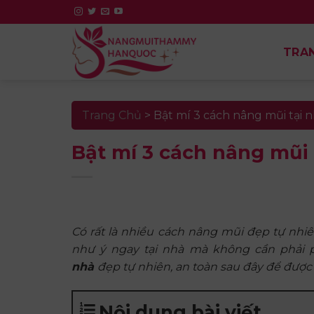
Skip
to
content
TRA
Trang Chủ
>
Bật mí 3 cách nâng mũi tại 
Bật mí 3 cách nâng mũi 
Có rất là nhiều cách nâng mũi đẹp tự nhi
như ý ngay tại nhà mà không cần phải 
nhà
đẹp tự nhiên, an toàn sau đây để đượ
Nội dung bài viết