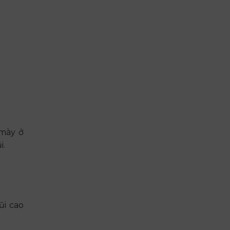
 mày ở
i.
ũi cao