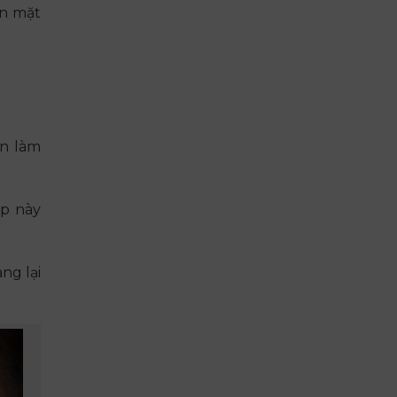
ôn mặt
àn làm
áp này
ng lại