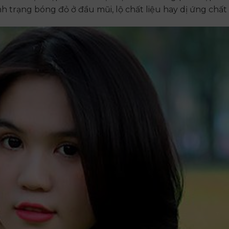
 trạng bóng đỏ ở đầu mũi, lộ chất liệu hay dị ứng chất 