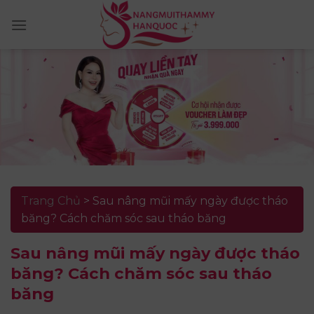
Skip
to
content
Trang Chủ
>
Sau nâng mũi mấy ngày được tháo
băng? Cách chăm sóc sau tháo băng
Sau nâng mũi mấy ngày được tháo
băng? Cách chăm sóc sau tháo
băng