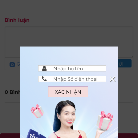
Bình luận
Gửi ảnh
Quy định đăng bình luận
GỬI
×
XÁC NHẬN
0 Bình Luận