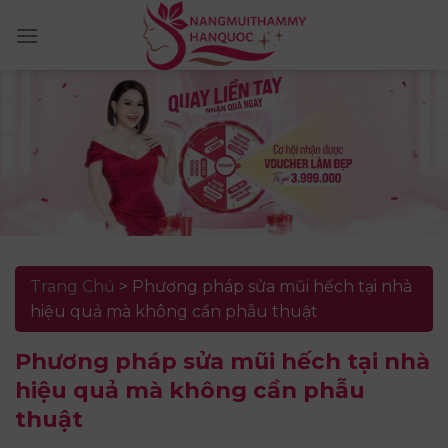
Skip
to
content
Trang Chủ
>
Phương pháp sửa mũi hếch tại nhà
hiệu quả mà không cần phẫu thuật
Phương pháp sửa mũi hếch tại nhà
hiệu quả mà không cần phẫu
thuật