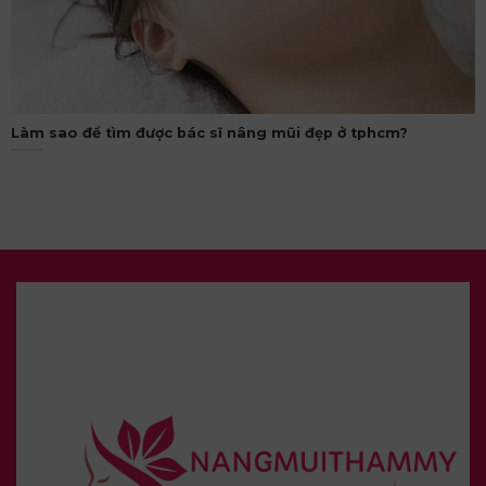
Làm sao để tìm được bác sĩ nâng mũi đẹp ở tphcm?