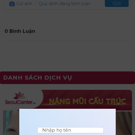
Gửi ảnh
Quy định đăng bình luận
GỬI
0 Bình Luận
DANH SÁCH DỊCH VỤ