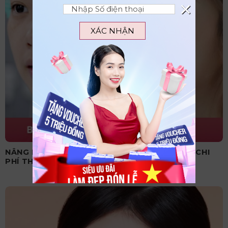
×
XÁC NHẬN
NÂNG MŨI CẤU TRÚC CÓ VĨNH VIỄN KHÔNG? CHI
PHÍ THỰC HIỆN BAO NHIÊU?