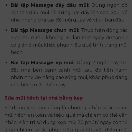
Bài tập Massage đẩy đầu mũi:
Dùng ngón đỏ
đặt lên đầu mũi rồi dùng lực đẩy lên cao. Sau đó
nhẹ nhàng thả tay để mũi quay về vị trí ban đầu.
Bài tập Massage chun mũi:
Thực hiện động tác
cười chun mũi khoảng 30 lần một ngày để tạo sự
co giãn ở mũi, khắc phục hiệu quả tình trạng mũi
hếch.
Bài tập Massage ép mũi:
Dùng 2 ngón tay trỏ
đặt nhẹ bên cạnh cánh mũi, sau đó tiến hành
nhấn nhẹ để nâng cao sống mũi, khắc phục dáng
mũi hếch mất thẩm mỹ.
Sửa mũi hếch tại nhà bằng kẹp
Sử dụng kẹp mũi cùng là phương pháp khắc phục
mũi hếch an toàn và hiệu quả mà chị em có thể cân
nhắc. Kiên trì sử dụng kẹp mũi 20 phút/ ngày có thể
giúp chị em khắc phục hiệu quả khuyết điểm mũi