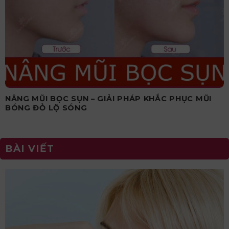
NÂNG MŨI BỌC SỤN – GIẢI PHÁP KHẮC PHỤC MŨI
BÓNG ĐỎ LỘ SÓNG
BÀI VIẾT