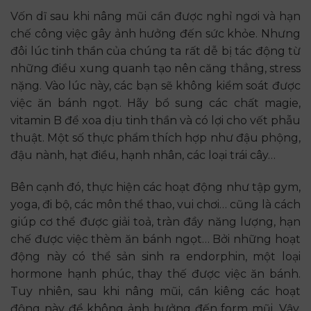
Vốn dĩ sau khi nâng mũi cần được nghỉ ngơi và hạn
chế công việc gây ảnh hưởng đến sức khỏe. Nhưng
đôi lúc tinh thần của chúng ta rất dễ bị tác động từ
những điều xung quanh tạo nên căng thẳng, stress
nặng. Vào lúc này, các bạn sẽ không kiểm soát được
việc ăn bánh ngọt. Hãy bổ sung các chất magie,
vitamin B để xoa dịu tinh thần và có lợi cho vết phẫu
thuật. Một số thực phẩm thích hợp như đậu phộng,
đậu nành, hạt điều, hạnh nhân, các loại trái cây…
Bên cạnh đó, thực hiện các hoạt động như tập gym,
yoga, đi bộ, các môn thể thao, vui chơi… cũng là cách
giúp cơ thể được giải toả, tràn đầy năng lượng, hạn
chế được việc thèm ăn bánh ngọt… Bởi những hoạt
động này có thể sản sinh ra endorphin, một loại
hormone hạnh phúc, thay thế được việc ăn bánh.
Tuy nhiên, sau khi nâng mũi, cần kiêng các hoạt
động này để không ảnh hưởng đến form mũi. Vậy,