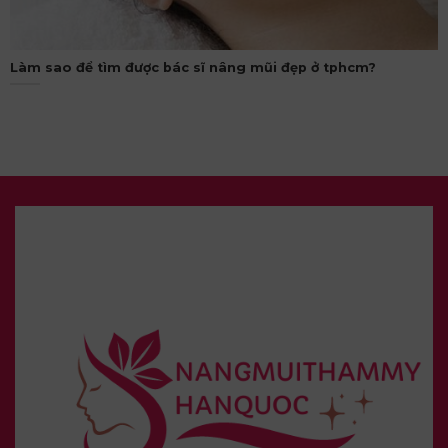
Làm sao để tìm được bác sĩ nâng mũi đẹp ở tphcm?