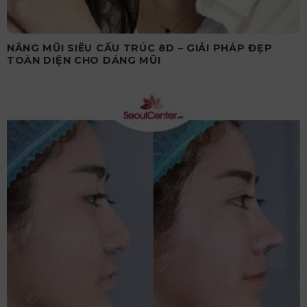
NÂNG MŨI SIÊU CẤU TRÚC 8D – GIẢI PHÁP ĐẸP
TOÀN DIỆN CHO DÁNG MŨI