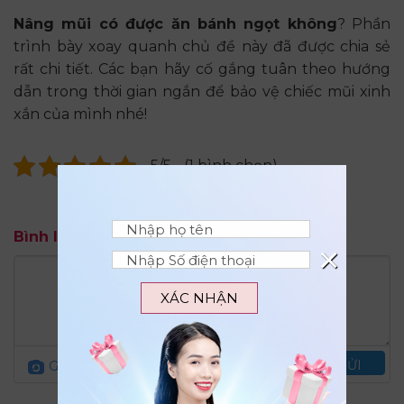
Nâng mũi có được ăn bánh ngọt không
? Phần
trình bày xoay quanh chủ đề này đã được chia sẻ
rất chi tiết. Các bạn hãy cố gắng tuân theo hướng
dẫn trong thời gian ngắn để bảo vệ chiếc mũi xinh
xắn của mình nhé!
5/5 - (1 bình chọn)
Bình luận
×
XÁC NHẬN
Gửi ảnh
Quy định đăng bình luận
GỬI