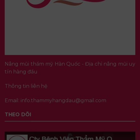
Nâng mũi thẩm mỹ Hàn Quốc - Địa chỉ nâng mũi uy
tín hàng đầu
Thông tin liên hệ
Email:
info.thammyhangdau@gmail.com
THEO DÕI