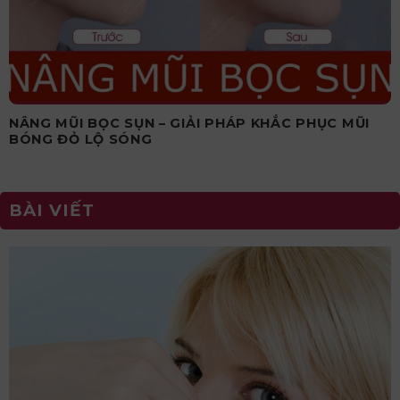
NÂNG MŨI BỌC SỤN – GIẢI PHÁP KHẮC PHỤC MŨI
BÓNG ĐỎ LỘ SÓNG
BÀI VIẾT