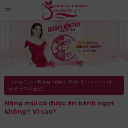
Skip
to
content
Trang Chủ
>
Nâng mũi có được ăn bánh ngọt
không? Vì sao?
Nâng mũi có được ăn bánh ngọt
không? Vì sao?