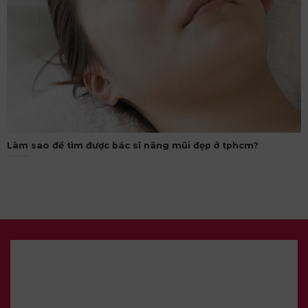
Làm sao để tìm được bác sĩ nâng mũi đẹp ở tphcm?