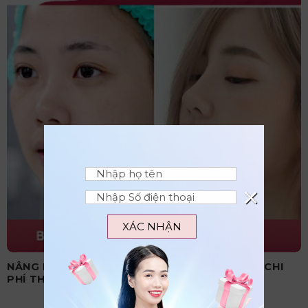
×
XÁC NHẬN
NÂNG MŨI CẤU TRÚC CÓ VĨNH VIỄN KHÔNG? CHI
PHÍ THỰC HIỆN BAO NHIÊU?