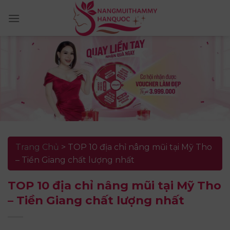
Skip
to
content
Trang Chủ
>
TOP 10 địa chỉ nâng mũi tại Mỹ Tho
– Tiền Giang chất lượng nhất
TOP 10 địa chỉ nâng mũi tại Mỹ Tho
– Tiền Giang chất lượng nhất