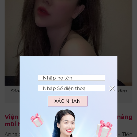
×
Sống mũi cao, dài giúp gương mặt trở nên xinh đẹp
hơn là điều mà ai cũng mong muốn
XÁC NHẬN
Viện thẩm mỹ Anna Spa – Địa chỉ nâng
mũi hiện đại, tiên tiến
Anna Spa là một địa chỉ nâng mũi tại Mỹ Tho – Tiền