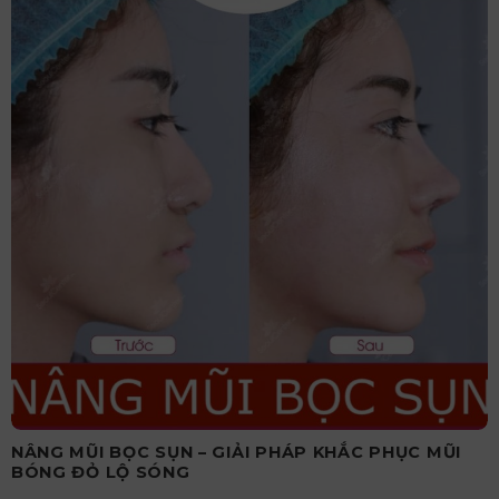
NÂNG MŨI BỌC SỤN – GIẢI PHÁP KHẮC PHỤC MŨI
BÓNG ĐỎ LỘ SÓNG