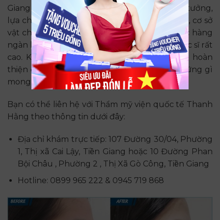
Giang rất nổi tiếng và được nhiều người tin tưởng,
lựa chọn. Không chỉ vì chất lượng dịch vụ tốt, cơ sở
vật chất hiện đại, Anna Spa còn thu hút được hàng
ngàn khách hàng mỗi năm vì tay nghề của bác sĩ rất
cao. Khi đến với Anna Spa, bạn chắc chắn sẽ hoàn
thiện được nhan sắc của mình theo đúng những gì
mong muốn.
Bạn có thể liên hệ với Thẩm mỹ viện quốc tế Thanh
Hằng theo thông tin dưới đây:
Địa chỉ khám trực tiếp: 107 Đường 30/04, Phường
1, Thị xã Cai Lậy, Tiền Giang hoặc 10 Đường Phan
Bội Châu , Phường 2 , Thị Xã Gò Công, Tiền Giang
Hotline: 0899 965 222 & 0945 719 868