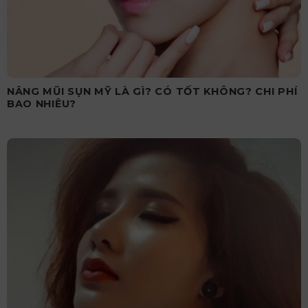
NÂNG MŨI SỤN MỸ LÀ GÌ? CÓ TỐT KHÔNG? CHI PHÍ
BAO NHIÊU?