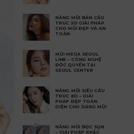
NÂNG MŨI BÁN CẤU
TRÚC 5D GIẢI PHÁP
CHO MŨI ĐẸP VÀ AN
TOÀN
MŨI MEGA SEOUL
LINE – CÔNG NGHỆ
ĐỘC QUYỀN TẠI
SEOUL CENTER
NÂNG MŨI SIÊU CẤU
TRÚC 8D – GIẢI
PHÁP ĐẸP TOÀN
DIỆN CHO DÁNG MŨI
NÂNG MŨI BỌC SỤN
– GIẢI PHÁP KHẮC