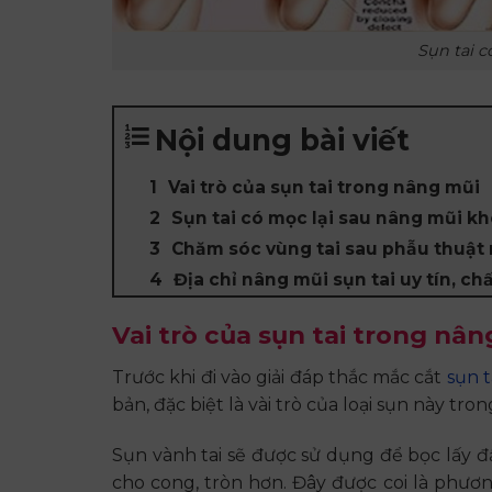
Sụn tai 
Nội dung bài viết
Vai trò của sụn tai trong nâng mũi
Sụn tai có mọc lại sau nâng mũi k
Chăm sóc vùng tai sau phẫu thuật
Địa chỉ nâng mũi sụn tai uy tín, ch
Vai trò của sụn tai trong nâ
Trước khi đi vào giải đáp thắc mắc cắt
sụn t
bản, đặc biệt là vài trò của loại sụn này t
Sụn vành tai sẽ được sử dụng để bọc lấy đ
cho cong, tròn hơn. Đây được coi là phươ