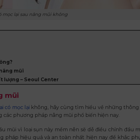
có mọc lại sau nâng mũi không
hông?
 nâng mũi
ất lượng – Seoul Center
ng mũi
ai có mọc lại
không, hãy cùng tìm hiểu về những thông 
rong các phương pháp nâng mũi phổ biến hiện nay.
ầu mũi vì loại sụn này mềm nên sẽ dễ điều chỉnh đầu m
ng pháp hiệu quả và an toàn nhất hiện nay để khắc ph