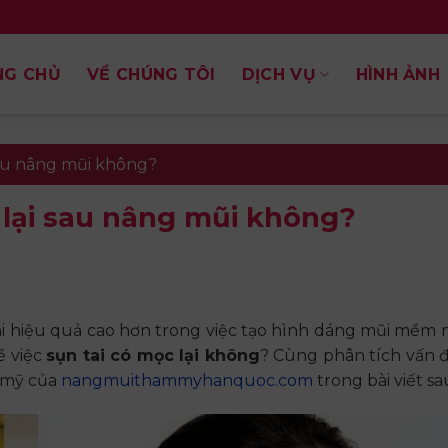
NG CHỦ
VỀ CHÚNG TÔI
DỊCH VỤ
HÌNH ẢNH
 sau nâng mũi không?
c lại sau nâng mũi không?
ại hiệu quả cao hơn trong việc tạo hình dáng mũi mềm m
ề việc
sụn tai có mọc lại không
? Cùng phân tích vấn 
m mỹ của
nangmuithammyhanquoc.com
trong bài viết sa