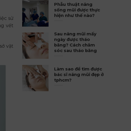
Phẫu thuật nâng
sống mũi được thực
hiện như thế nào?
iệc sử
ng vết
Sau nâng mũi mấy
ngày được tháo
băng? Cách chăm
sở vật
sóc sau tháo băng
Làm sao để tìm được
bác sĩ nâng mũi đẹp ở
tphcm?