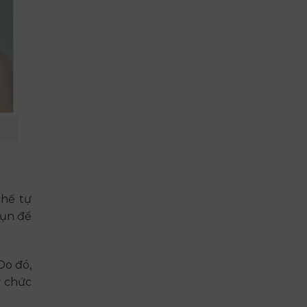
chế tự
sụn để
Do đó,
y chức