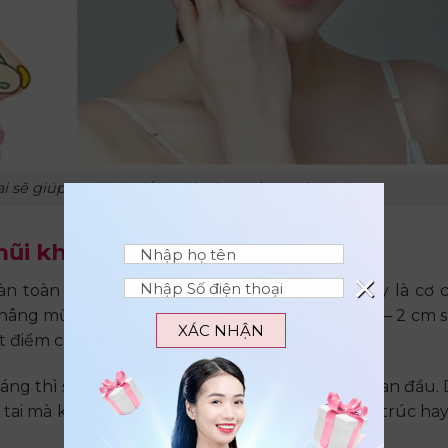
i sẽ giúp tạo hình đầu mũi tròn, mềm mại
 mũi không?
×
n toàn có thể mọc lại sau một thời gian vì đây là cơ 
âng mũi bằng sụn tai, bác sĩ sẽ chỉ lấy khoảng 1 – 2 cm 
XÁC NHẬN
t điểm của mỗi người.
áng thì sụn tai sẽ phục hồi và trở về trạng thái ban đầu. 
tai mà không cần phải lo sẽ ảnh hưởng tới cấu trúc ha