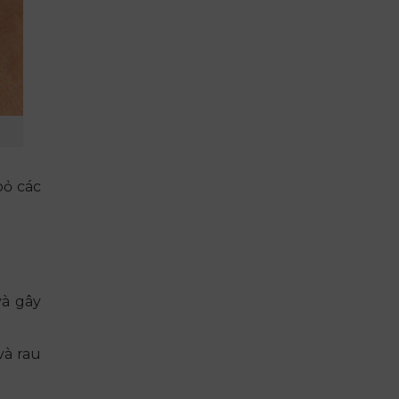
bỏ các
và gây
và rau