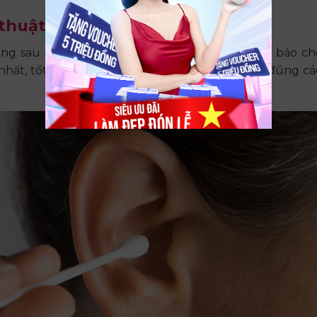
 thuật nâng mũi
hông sau khi nâng mũi đã được giải đáp. Để đảm bảo c
nhất, tốt nhất, bạn cần phải chăm sóc vùng tai đúng cá