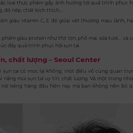
ác loại thực phẩm gây ảnh hưởng tới quá trình phục h
, đồ nếp, chất kích thích,…
hẩm giàu vitamin C, E để giúp vết thương mau lành, h
phẩm giàu protein như thịt lợn, phô mai, sữa tươi,… và cá
c đẩy quá trình phục hồi sụn tai.
ín, chất lượng – Seoul Center
đề sụn tai có mọc lại không, một điều vô cùng quan tr
ỉ nâng mũi sụn tai uy tín, chất lượng. Và một trong nh
 và nổi tiếng hàng đầu hiện nay mà bạn không nên bỏ 