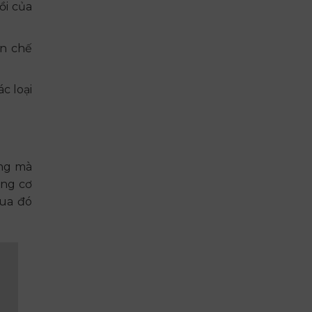
ồi của
ạn chế
c loại
ọng mà
ững cơ
qua đó