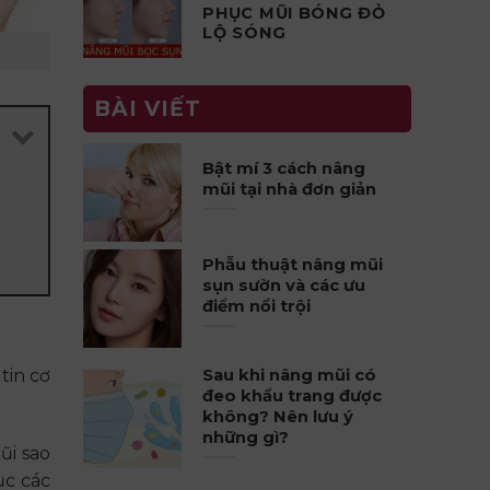
PHỤC MŨI BÓNG ĐỎ
LỘ SÓNG
BÀI VIẾT
Bật mí 3 cách nâng
mũi tại nhà đơn giản
Phẫu thuật nâng mũi
sụn sườn và các ưu
điểm nổi trội
tin cơ
Sau khi nâng mũi có
đeo khẩu trang được
không? Nên lưu ý
những gì?
ũi sao
ục các