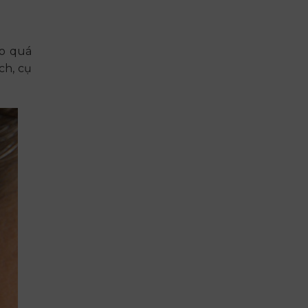
ho quá
ch, cụ