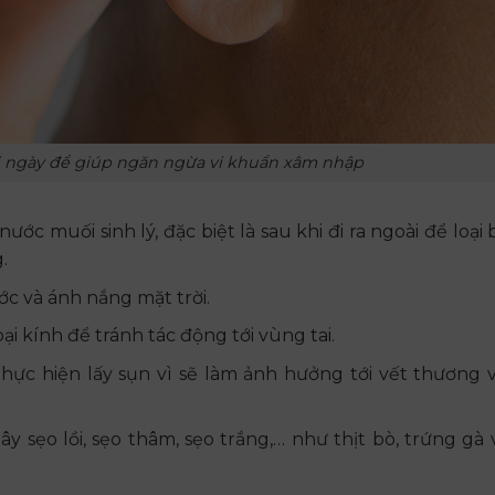
i ngày để giúp ngăn ngừa vi khuẩn xâm nhập
ước muối sinh lý, đặc biệt là sau khi đi ra ngoài để loại 
.
ớc và ánh nắng mặt trời.
i kính để tránh tác động tới vùng tai.
hực hiện lấy sụn vì sẽ làm ảnh hưởng tới vết thương 
y sẹo lồi, sẹo thâm, sẹo trắng,… như thịt bò, trứng gà 