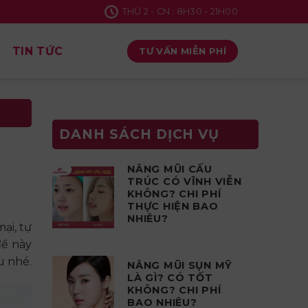
THỨ 2 - CN : 8H30 - 21H00
TIN TỨC
TƯ VẤN MIỄN PHÍ
DANH SÁCH DỊCH VỤ
NÂNG MŨI CẤU
TRÚC CÓ VĨNH VIỄN
KHÔNG? CHI PHÍ
THỰC HIỆN BAO
NHIÊU?
ại, tự
đề này
u nhé.
NÂNG MŨI SỤN MỸ
LÀ GÌ? CÓ TỐT
KHÔNG? CHI PHÍ
BAO NHIÊU?