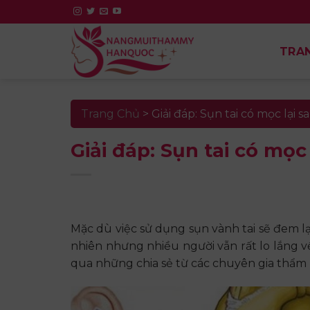
Skip
to
content
TRA
Trang Chủ
>
Giải đáp: Sụn tai có mọc lại
Giải đáp: Sụn tai có mọ
Mặc dù việc sử dụng sụn vành tai sẽ đem l
nhiên nhưng nhiều người vẫn rất lo lắng v
qua những chia sẻ từ các chuyên gia thẩ