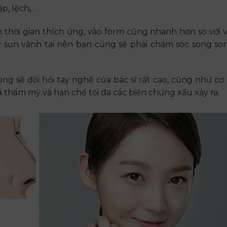
p, lệch,…
 thời gian thích ứng, vào form cũng nhanh hơn so với v
y sụn vành tai nên bạn cũng sẽ phải chăm sóc song so
g sẽ đòi hỏi tay nghề của bác sĩ rất cao, cũng như cơ 
ả thẩm mỹ và hạn chế tối đa các biến chứng xấu xảy ra.