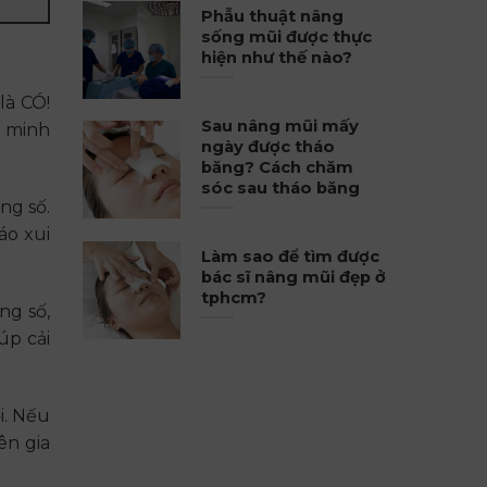
Phẫu thuật nâng
sống mũi được thực
hiện như thế nào?
là CÓ!
Sau nâng mũi mấy
g minh
ngày được tháo
băng? Cách chăm
sóc sau tháo băng
ng số.
áo xui
Làm sao để tìm được
bác sĩ nâng mũi đẹp ở
tphcm?
ng số,
úp cải
i. Nếu
ên gia