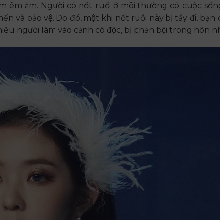
cảm êm ấm. Người có nốt ruồi ở môi thường có cuộc sốn
bảo vệ. Do đó, một khi nốt ruồi này bị tẩy đi, bạn
̀u người lâm vào cảnh cô độc, bị phản bội trong hôn n