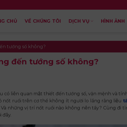
NG CHỦ
VỀ CHÚNG TÔI
DỊCH VỤ
HÌNH ẢNH
 đến tướng số không?
ưởng đến tướng số không?
 có liên quan mật thiết đến tướng số, vận mệnh và tín
̉ nốt ruồi trên cơ thể không ít người lo lắng rằng liệu
t
 Và những vị trí nốt ruồi nào không nên tẩy? Cùng đi ti
́i đây.