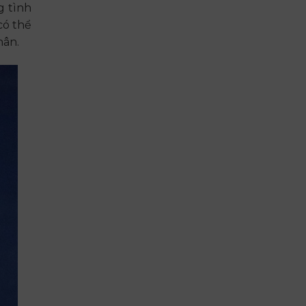
g tình
 có thể
hân.