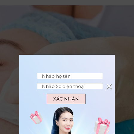
×
XÁC NHẬN