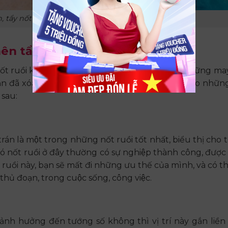
 tẩy nốt ruồi có thể ảnh hưởng đến tướng số
nên tẩy
ủa nốt ruồi không nên tẩy, bởi vì chúng mang lại những m
̣n đã xóa đi “bùa hộ mệnh” của mình, dẫn lối cho nhữn
ư sau:
trán là một trong những nốt ruồi tốt nhất, biểu thị cho tr
có nốt ruồi ở đây thường có sự nghiệp thành công, được
uồi này, bạn sẽ mất đi những ưu thế của mình, và có th
thủ đoạn, trong cuộc sống, công việc.
h hưởng đến tướng số không thì vị trí này gắn liền 