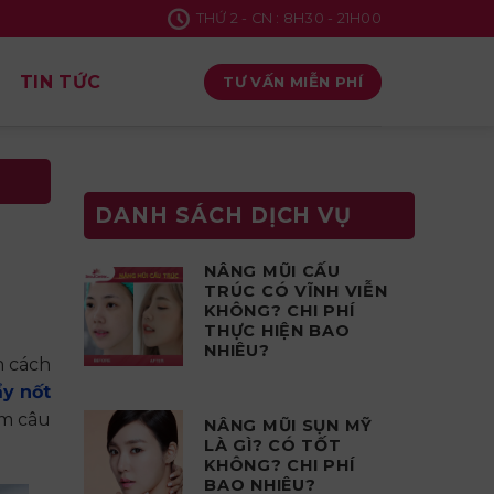
THỨ 2 - CN : 8H30 - 21H00
TIN TỨC
TƯ VẤN MIỄN PHÍ
DANH SÁCH DỊCH VỤ
NÂNG MŨI CẤU
TRÚC CÓ VĨNH VIỄN
KHÔNG? CHI PHÍ
THỰC HIỆN BAO
NHIÊU?
h cách
ẩy nốt
̀m câu
NÂNG MŨI SỤN MỸ
LÀ GÌ? CÓ TỐT
KHÔNG? CHI PHÍ
BAO NHIÊU?