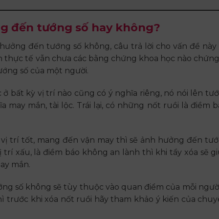
ng đến tướng số hay không?
hưởng đến tướng số không, câu trả lời cho vấn đề này 
òn thực tế vẫn chưa các bằng chứng khoa học nào chứn
ướng số của một người.
ở bất kỳ vị trí nào cũng có ý nghĩa riêng, nó nói lên tướ
ay mắn, tài lộc. Trái lại, có những nốt ruồi là điềm b
vị trí tốt, mang đến vận may thì sẽ ảnh hưởng đến tướ
 trí xấu, là điềm báo không an lành thì khi tẩy xóa sẽ gi
ay mắn.
ướng số không sẽ tùy thuộc vào quan điểm của mỗi ngườ
ì trước khi xóa nốt ruồi hãy tham khảo ý kiến của chuy