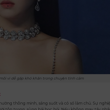
 môi vì dễ gặp khó khăn trong chuyện tình cảm
t
y thường thông minh, sáng suốt và có số làm chủ. Sự nghi
i tôn trọng, sùng bái học hỏi. Nếu không may tẩy nhâ