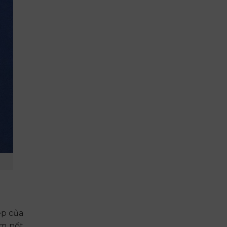
ệp của
̀m nốt