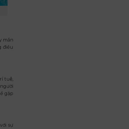
ay mắn
g điều
í tuệ,
 người
ể gặp
với sự