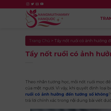
Skip
to
content
TRA
Trang Chủ
>
Tẩy nốt ruồi có ảnh hưởng
Tẩy nốt ruồi có ảnh h
Theo nhân tướng học, mỗi nốt ruồi mọc đều
của một người. Vì vậy, khi quyết định loại bo
ruồi có ảnh hưởng đến tướng số không
?
trả lời chính xác trong nội dung bài viết dươ