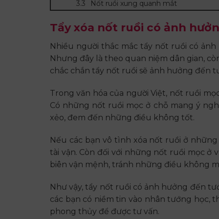
Nốt ruồi xung quanh mắt
Tẩy xóa nốt ruồi có ảnh hưở
Nhiều người thắc mắc tẩy nốt ruồi có ảnh 
Nhưng đây là theo quan niệm dân gian, c
chắc chắn tẩy nốt ruồi sẽ ảnh hưởng đến t
Trong văn hóa của người Việt, nốt ruồi mọc 
Có những nốt ruồi mọc ở chỗ mang ý nghĩa m
xẻo, đem đến những điều không tốt.
Nếu các bạn vô tình xóa nốt ruồi ở những 
tài vận. Còn đối với những nốt ruồi mọc ở vị
biên vận mệnh, tránh những điều không m
Như vậy, tẩy nốt ruồi có ảnh hưởng đến t
các bạn có niềm tin vào nhân tướng học, th
phong thủy để được tư vấn.