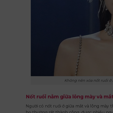
Không nên xóa nốt ruồi ở
Nốt ruồi nằm giữa lông mày và mắ
Người có nốt ruồi ở giữa mắt và lông mà
họ thường rất thành công, được nhiều ngườ