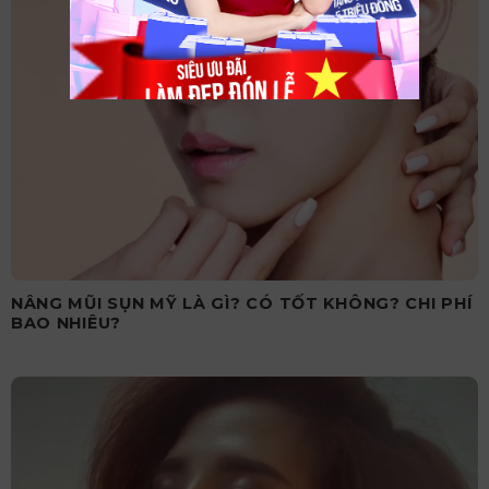
NÂNG MŨI SỤN MỸ LÀ GÌ? CÓ TỐT KHÔNG? CHI PHÍ
BAO NHIÊU?