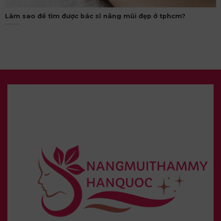
Làm sao để tìm được bác sĩ nâng mũi đẹp ở tphcm?