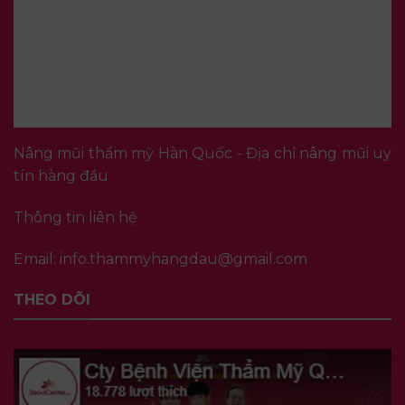
Nâng mũi thẩm mỹ Hàn Quốc - Địa chỉ nâng mũi uy
tín hàng đầu
Thông tin liên hệ
Email:
info.thammyhangdau@gmail.com
THEO DÕI