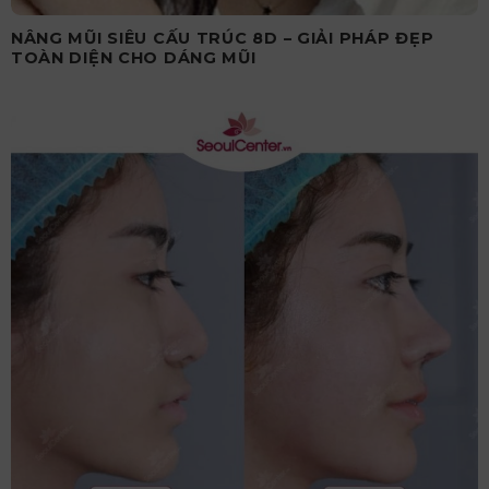
NÂNG MŨI SIÊU CẤU TRÚC 8D – GIẢI PHÁP ĐẸP
TOÀN DIỆN CHO DÁNG MŨI