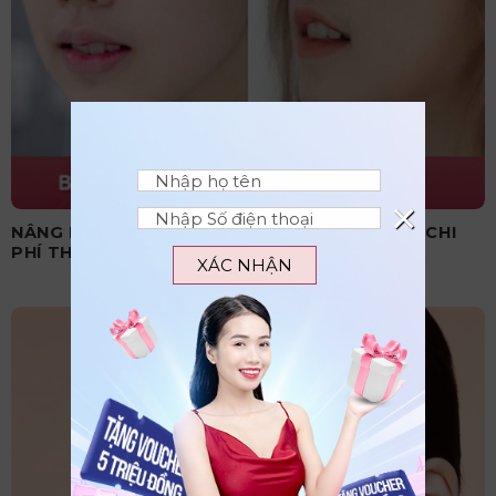
×
NÂNG MŨI CẤU TRÚC CÓ VĨNH VIỄN KHÔNG? CHI
PHÍ THỰC HIỆN BAO NHIÊU?
XÁC NHẬN