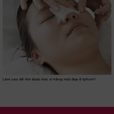
Làm sao để tìm được bác sĩ nâng mũi đẹp ở tphcm?