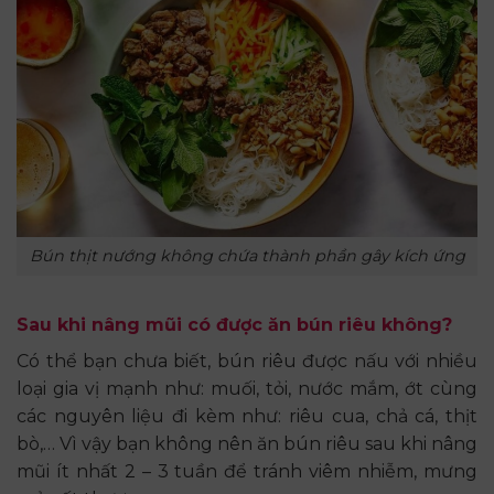
Bún thịt nướng không chứa thành phần gây kích ứng
Sau khi nâng mũi có được ăn bún riêu không?
Có thể bạn chưa biết, bún riêu được nấu với nhiều
loại gia vị mạnh như: muối, tỏi, nước mắm, ớt cùng
các nguyên liệu đi kèm như: riêu cua, chả cá, thịt
bò,… Vì vậy bạn không nên ăn bún riêu sau khi nâng
mũi ít nhất 2 – 3 tuần để tránh viêm nhiễm, mưng