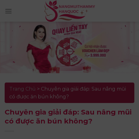
Skip
to
content
Trang Chủ
>
Chuyên gia giải đáp: Sau nâng mũi
có được ăn bún không?
Chuyên gia giải đáp: Sau nâng mũi
có được ăn bún không?