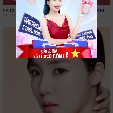
NÂNG MŨI CẤU TRÚC CÓ VĨNH VIỄN KHÔNG? CHI
PHÍ THỰC HIỆN BAO NHIÊU?