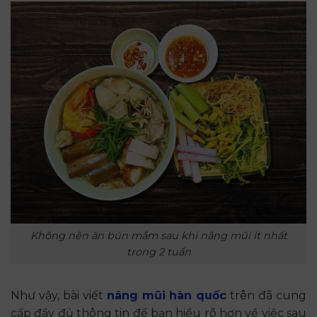
Không nên ăn bún mắm sau khi nâng mũi ít nhất
trong 2 tuần
Như vậy, bài viết
nâng mũi hàn quốc
trên đã cung
cấp đầy đủ thông tin để bạn hiểu rõ hơn về việc sau