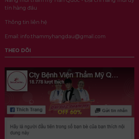
Nâng mũi thẩm mỹ Hàn Quốc - Địa chỉ nâng mũi uy
tín hàng đầu
Thông tin liên hệ
Email:
info.thammyhangdau@gmail.com
THEO DÕI