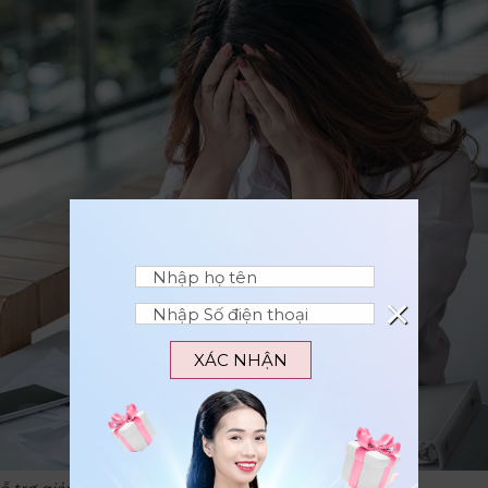
×
XÁC NHẬN