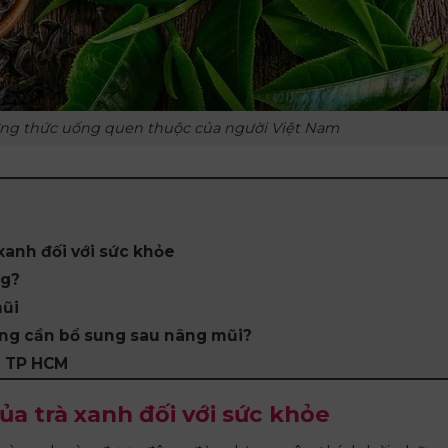
ững thức uống quen thuộc của người Việt Nam
xanh đối với sức khỏe
ng?
mũi
ng cần bổ sung sau nâng mũi?
i TP HCM
a trà xanh đối với sức khỏe