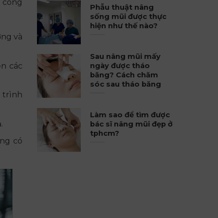
g công
Phẫu thuật nâng
sống mũi được thực
hiện như thế nào?
ợng và
Sau nâng mũi mấy
ện các
ngày được tháo
băng? Cách chăm
sóc sau tháo băng
 trình
Làm sao để tìm được
.
bác sĩ nâng mũi đẹp ở
tphcm?
ụng có