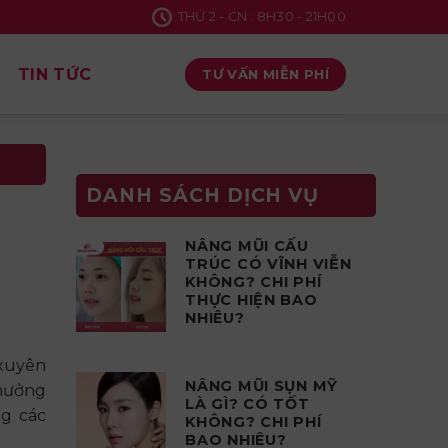
THỨ 2 - CN : 8H30 - 21H00
TIN TỨC
TƯ VẤN MIỄN PHÍ
DANH SÁCH DỊCH VỤ
NÂNG MŨI CẤU
TRÚC CÓ VĨNH VIỄN
KHÔNG? CHI PHÍ
THỰC HIỆN BAO
NHIÊU?
 xuyên
NÂNG MŨI SỤN MỸ
 hưởng
LÀ GÌ? CÓ TỐT
g các
KHÔNG? CHI PHÍ
BAO NHIÊU?