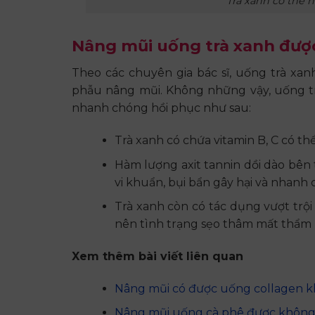
Trà xanh có thể 
Nâng mũi uống trà xanh đư
Theo các chuyên gia bác sĩ, uống trà xa
phẫu nâng mũi. Không những vậy, uống tr
nhanh chóng hồi phục như sau:
Trà xanh có chứa vitamin B, C có th
Hàm lượng axit tannin dồi dào bên 
vi khuẩn, bụi bẩn gây hại và nhanh
Trà xanh còn có tác dụng vượt trội
nên tình trạng sẹo thâm mất thẩm
Xem thêm bài viết liên quan
Nâng mũi có được uống collagen k
Nâng mũi uống cà phê được không?