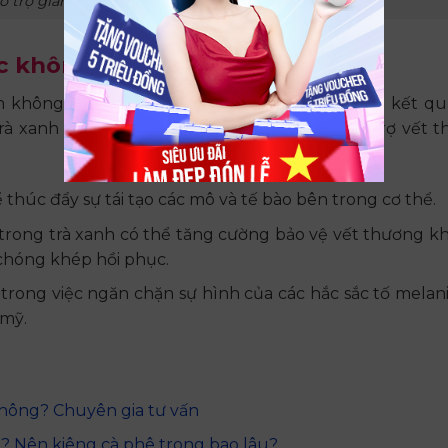
hỗ trợ giảm thiểu căng thẳng hiệu quả
ợc không?
nh không ảnh hưởng đến quá trình hồi phục và kết q
à xanh còn có nhiều công dụng vượt trội hỗ trợ vết 
ể thúc đẩy sự tái tạo các mô và tế bào bên trong cơ thể.
trong trà xanh có thể tăng cường bảo vệ vết thương kh
 chóng khép hồi phục.
 trong việc ngăn chặn sự hình của các hắc sắc tố melan
 mỹ.
hông? Chuyên gia tư vấn
 Nên kiêng cà phê trong bao lâu?