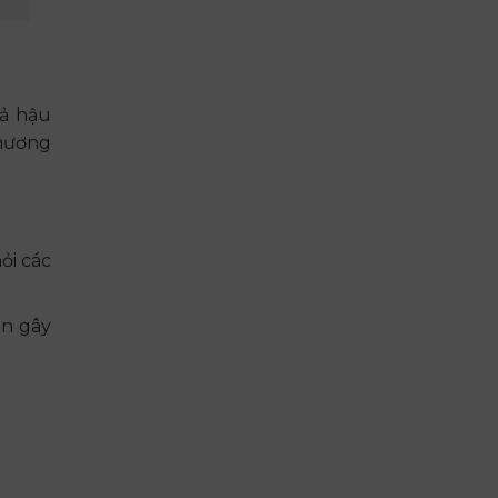
uả hậu
thương
ỏi các
in gây