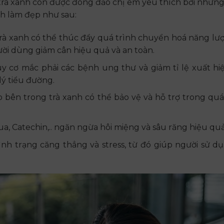
trà xanh còn được đông đảo chị em yêu thích bởi nhữn
nh làm đẹp như sau:
trà xanh có thể thúc đẩy quá trình chuyển hoá năng lư
ời dùng giảm cân hiệu quả và an toàn.
y cơ mắc phải các bệnh ung thư và giảm tỉ lệ xuất hi
ý tiểu đường.
bên trong trà xanh có thể bảo vệ và hỗ trợ trong quá
a, Catechin,.. ngăn ngừa hôi miệng và sâu răng hiệu quả
ình trạng căng thẳng và stress, từ đó giúp người sử d