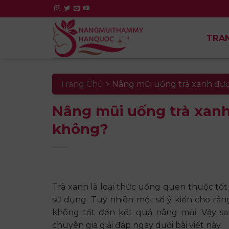
Skip
to
content
TRA
Trang Chủ
>
Nâng mũi uống trà xanh đư
Nâng mũi uống trà xan
không?
Trà xanh là loại thức uống quen thuộc tố
sử dụng. Tuy nhiên một số ý kiến cho rằn
không tốt đến kết quả nâng mũi. Vậy s
chuyên gia giải đáp ngay dưới bài viết này.