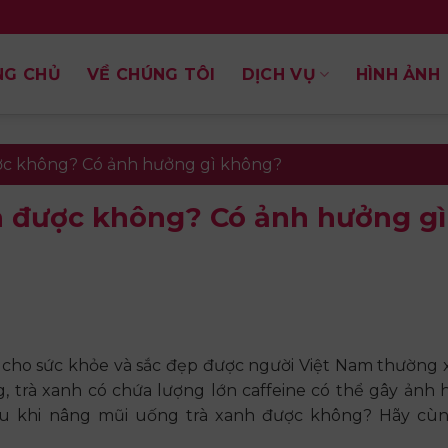
NG CHỦ
VỀ CHÚNG TÔI
DỊCH VỤ
HÌNH ẢNH
ợc không? Có ảnh hưởng gì không?
h được không? Có ảnh hưởng gì
t cho sức khỏe và sắc đẹp được người Việt Nam thường
g, trà xanh có chứa lượng lớn caffeine có thể gây ảnh
au khi nâng mũi uống trà xanh được không? Hãy cùn