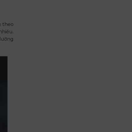
g theo
nhiều.
 dưỡng