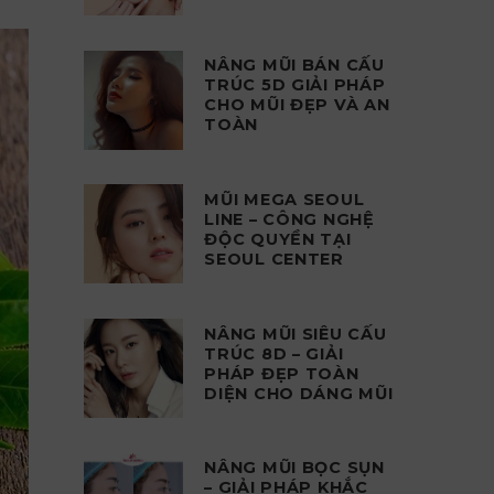
NÂNG MŨI BÁN CẤU
TRÚC 5D GIẢI PHÁP
CHO MŨI ĐẸP VÀ AN
TOÀN
MŨI MEGA SEOUL
LINE – CÔNG NGHỆ
ĐỘC QUYỀN TẠI
SEOUL CENTER
NÂNG MŨI SIÊU CẤU
TRÚC 8D – GIẢI
PHÁP ĐẸP TOÀN
DIỆN CHO DÁNG MŨI
NÂNG MŨI BỌC SỤN
– GIẢI PHÁP KHẮC