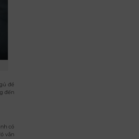
ngủ để
ng đến
anh có
đó vẫn