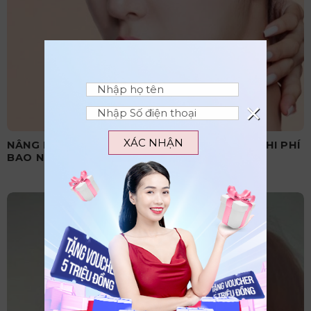
×
XÁC NHẬN
NÂNG MŨI SỤN MỸ LÀ GÌ? CÓ TỐT KHÔNG? CHI PHÍ
BAO NHIÊU?