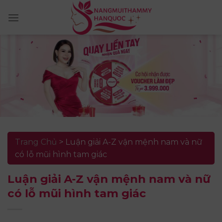
Skip
to
content
Trang Chủ
>
Luận giải A-Z vận mệnh nam và nữ
có lỗ mũi hình tam giác
Luận giải A-Z vận mệnh nam và nữ
có lỗ mũi hình tam giác