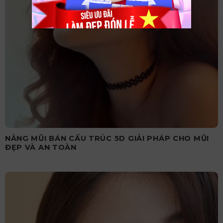
NÂNG MŨI BÁN CẤU TRÚC 5D GIẢI PHÁP CHO MŨI
ĐẸP VÀ AN TOÀN