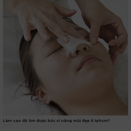
Làm sao để tìm được bác sĩ nâng mũi đẹp ở tphcm?