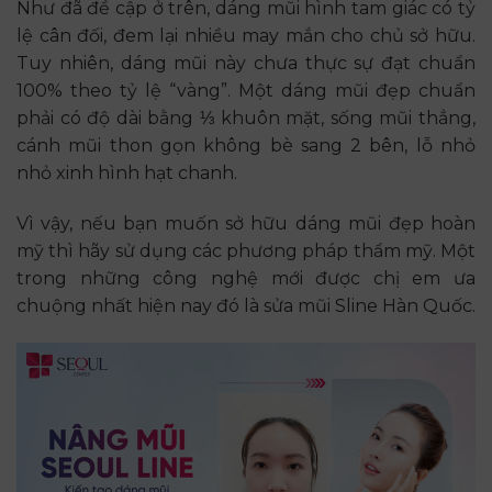
Như đã đề cập ở trên, dáng mũi hình tam giác có tỷ
lệ cân đối, đem lại nhiều may mắn cho chủ sở hữu.
Tuy nhiên, dáng mũi này chưa thực sự đạt chuẩn
100% theo tỷ lệ “vàng”. Một dáng mũi đẹp chuẩn
phải có độ dài bằng ⅓ khuôn mặt, sống mũi thẳng,
cánh mũi thon gọn không bè sang 2 bên, lỗ nhỏ
nhỏ xinh hình hạt chanh.
Vì vậy, nếu bạn muốn sở hữu dáng mũi đẹp hoàn
mỹ thì hãy sử dụng các phương pháp thẩm mỹ. Một
trong những công nghệ mới được chị em ưa
chuộng nhất hiện nay đó là sửa mũi Sline Hàn Quốc.