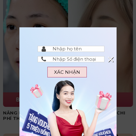
×
XÁC NHẬN
NÂNG MŨI CẤU TRÚC CÓ VĨNH VIỄN KHÔNG? CHI
PHÍ THỰC HIỆN BAO NHIÊU?