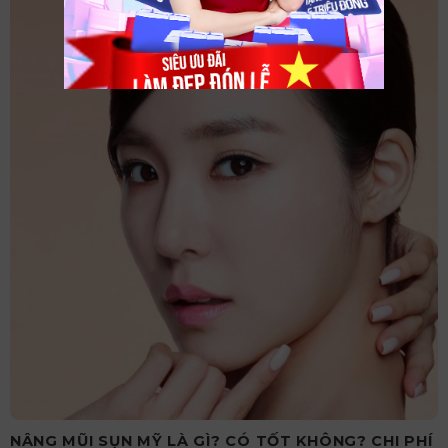
NÂNG MŨI SỤN MỸ LÀ GÌ? CÓ TỐT KHÔNG? CHI PHÍ