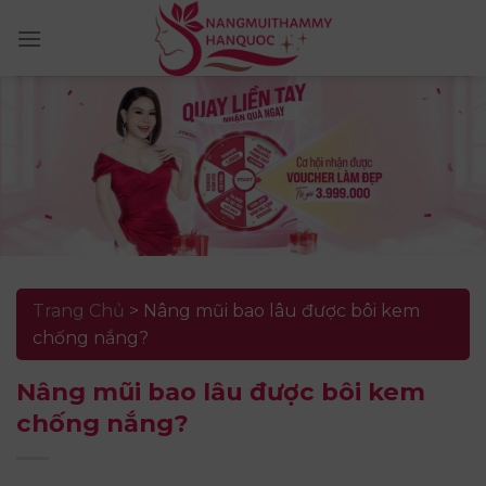
Skip
to
content
Trang Chủ
>
Nâng mũi bao lâu được bôi kem
chống nắng?
Nâng mũi bao lâu được bôi kem
chống nắng?