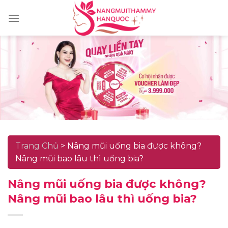
Skip
to
content
Trang Chủ
>
Nâng mũi uống bia được không?
Nâng mũi bao lâu thì uống bia?
Nâng mũi uống bia được không?
Nâng mũi bao lâu thì uống bia?