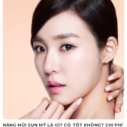
NÂNG MŨI SỤN MỸ LÀ GÌ? CÓ TỐT KHÔNG? CHI PHÍ