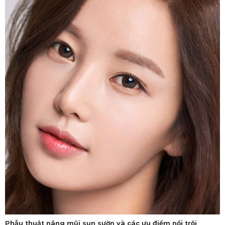
Phẫu thuật nâng mũi sụn sườn và các ưu điểm nổi trội