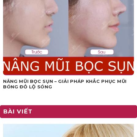
NÂNG MŨI BỌC SỤN – GIẢI PHÁP KHẮC PHỤC MŨI
BÓNG ĐỎ LỘ SÓNG
BÀI VIẾT