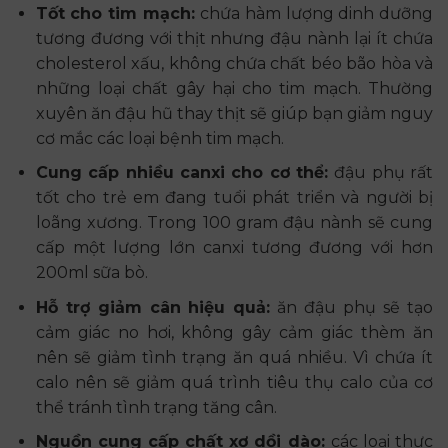
Tốt cho tim mạch:
chứa hàm lượng dinh dưỡng
tương đương với thịt nhưng đậu nành lại ít chứa
cholesterol xấu, không chứa chất béo bão hòa và
những loại chất gây hại cho tim mạch. Thường
xuyên ăn đậu hũ thay thịt sẽ giúp bạn giảm nguy
cơ mắc các loại bệnh tim mạch.
Cung cấp nhiều canxi cho cơ thể:
đậu phụ rất
tốt cho trẻ em đang tuổi phát triển và người bị
loãng xương. Trong 100 gram đậu nành sẽ cung
cấp một lượng lớn canxi tương đương với hơn
200ml sữa bò.
Hỗ trợ giảm cân hiệu quả:
ăn đậu phụ sẽ tạo
cảm giác no hơi, không gây cảm giác thèm ăn
nên sẽ giảm tình trạng ăn quá nhiều. Vì chứa ít
calo nên sẽ giảm quá trình tiêu thụ calo của cơ
thể tránh tình trạng tăng cân.
Nguồn cung cấp chất xơ dồi dào:
các loại thực