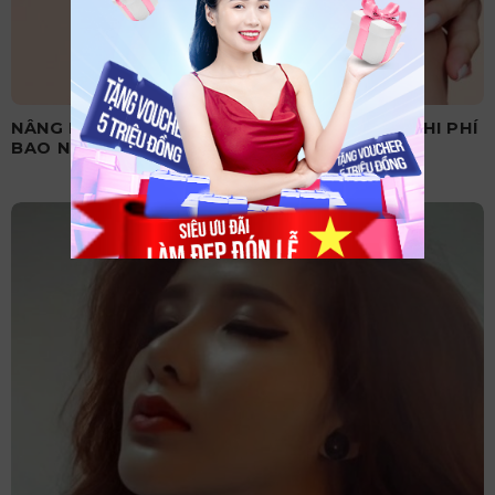
NÂNG MŨI SỤN MỸ LÀ GÌ? CÓ TỐT KHÔNG? CHI PHÍ
BAO NHIÊU?