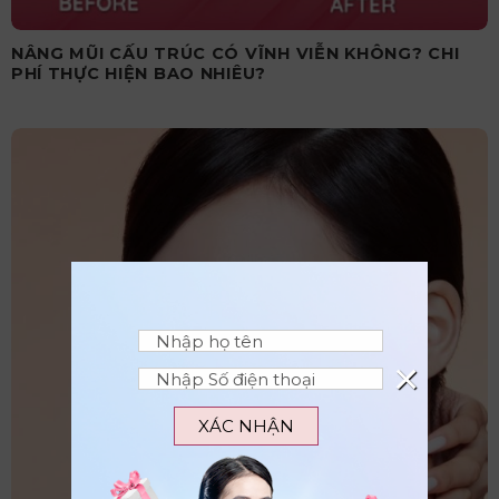
NÂNG MŨI CẤU TRÚC CÓ VĨNH VIỄN KHÔNG? CHI
PHÍ THỰC HIỆN BAO NHIÊU?
×
XÁC NHẬN