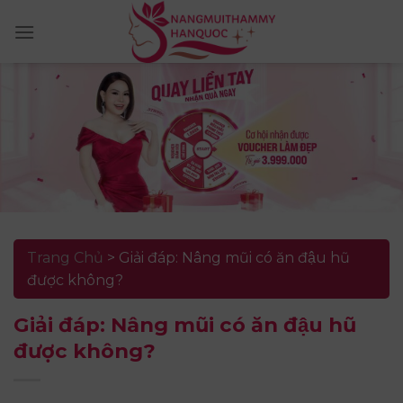
Skip
to
content
Trang Chủ
>
Giải đáp: Nâng mũi có ăn đậu hũ
được không?
Giải đáp: Nâng mũi có ăn đậu hũ
được không?