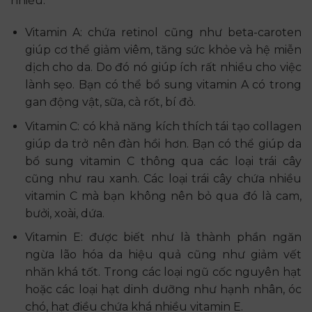
nhiều.
Vitamin A: chứa retinol cũng như beta-caroten
giúp cơ thể giảm viêm, tăng sức khỏe và hệ miễn
dịch cho da. Do đó nó giúp ích rất nhiều cho việc
lành sẹo. Bạn có thể bổ sung vitamin A có trong
gan động vật, sữa, cà rốt, bí đỏ.
Vitamin C: có khả năng kích thích tái tạo collagen
giúp da trở nên đàn hồi hơn. Bạn có thể giúp da
bổ sung vitamin C thông qua các loại trái cây
cũng như rau xanh. Các loại trái cây chứa nhiều
vitamin C mà bạn không nên bỏ qua đó là cam,
bưởi, xoài, dứa.
Vitamin E: được biết như là thành phần ngăn
ngừa lão hóa da hiệu quả cũng như giảm vết
nhăn khá tốt. Trong các loại ngũ cốc nguyên hạt
hoặc các loại hạt dinh dưỡng như hạnh nhân, óc
chó, hạt điều chứa khá nhiều vitamin E.