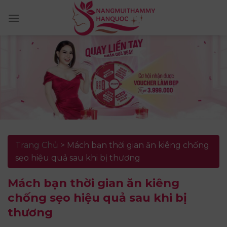
Skip
to
content
Trang Chủ
>
Mách bạn thời gian ăn kiêng chống
sẹo hiệu quả sau khi bị thương
Mách bạn thời gian ăn kiêng
chống sẹo hiệu quả sau khi bị
thương