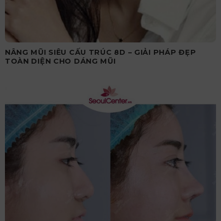
NÂNG MŨI SIÊU CẤU TRÚC 8D – GIẢI PHÁP ĐẸP
TOÀN DIỆN CHO DÁNG MŨI