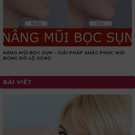
NÂNG MŨI BỌC SỤN – GIẢI PHÁP KHẮC PHỤC MŨI
BÓNG ĐỎ LỘ SÓNG
BÀI VIẾT