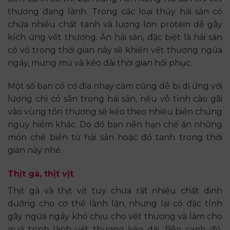
thương đang lành. Trong các loại thủy hải sản có
chứa nhiều chất tanh và lượng lớn protein dễ gây
kích ứng vết thương. Ăn hải sản, đặc biệt là hải sản
có vỏ trong thời gian này sẽ khiến vết thương ngứa
ngáy, mưng mủ và kéo dài thời gian hồi phục.
Một số bạn có cơ địa nhạy cảm cũng dễ bị dị ứng với
lượng chì có sẵn trong hải sản, nếu vô tình cào gãi
vào vùng tổn thương sẽ kéo theo nhiều biến chứng
nguy hiểm khác. Do đó bạn nên hạn chế ăn những
món chế biến từ hải sản hoặc đồ tanh trong thời
gian này nhé.
Thịt gà, thịt vịt
Thịt gà và thịt vịt tuy chứa rất nhiều chất dinh
dưỡng cho cơ thể lành lặn, nhưng lại có đặc tính
gây ngứa ngáy khó chịu cho vết thương và làm cho
quá trình lành vết thương kéo dài. Bên cạnh đó,