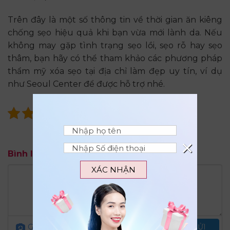
Trên đây là một số thông tin về thời gian ăn kiêng
chống sẹo hiệu quả khi bạn vừa mới lành da. Nếu
không may gặp tình trạng sẹo lồi, sẹo rỗ hay sẹo
thâm, bạn hãy có thể tham khảo các phương pháp
thẩm mỹ xóa sẹo tại địa chỉ làm đẹp uy tín, ví dụ
như Seoul Center để được hỗ trợ nhé.
5/5 - (1 bình chọn)
×
Bình luận
XÁC NHẬN
Gửi ảnh
Quy định đăng bình luận
GỬI