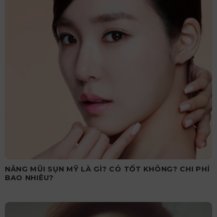
NÂNG MŨI SỤN MỸ LÀ GÌ? CÓ TỐT KHÔNG? CHI PHÍ
BAO NHIÊU?