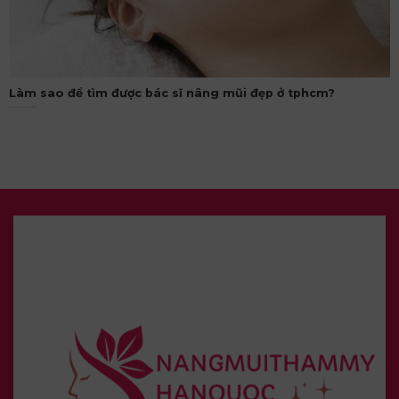
Làm sao để tìm được bác sĩ nâng mũi đẹp ở tphcm?