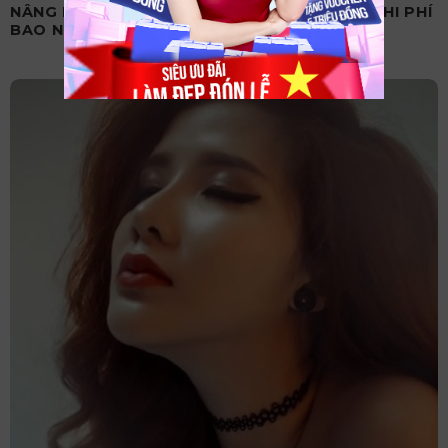
NÂNG MŨI SỤN MỸ LÀ GÌ? CÓ TỐT KHÔNG? CHI PHÍ
BAO NHIÊU?