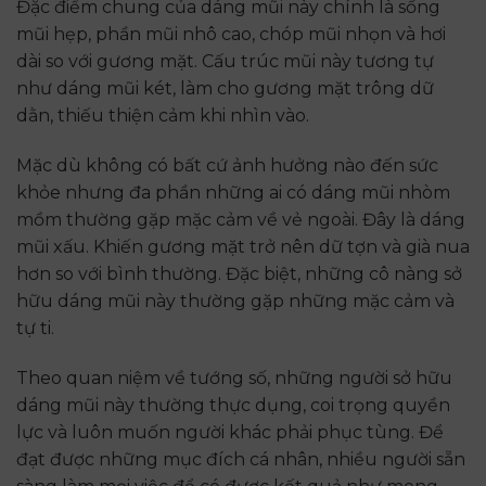
Đặc điểm chung của dáng mũi này chính là sống
mũi hẹp, phần mũi nhô cao, chóp mũi nhọn và hơi
dài so với gương mặt. Cấu trúc mũi này tương tự
như dáng mũi két, làm cho gương mặt trông dữ
dằn, thiếu thiện cảm khi nhìn vào.
Mặc dù không có bất cứ ảnh hưởng nào đến sức
khỏe nhưng đa phần những ai có dáng mũi nhòm
mồm thường gặp mặc cảm về vẻ ngoài. Đây là dáng
mũi xấu. Khiến gương mặt trở nên dữ tợn và già nua
hơn so với bình thường. Đặc biệt, những cô nàng sở
hữu dáng mũi này thường gặp những mặc cảm và
tự ti.
Theo quan niệm về tướng số, những người sở hữu
dáng mũi này thường thực dụng, coi trọng quyền
lực và luôn muốn người khác phải phục tùng. Để
đạt được những mục đích cá nhân, nhiều người sẵn