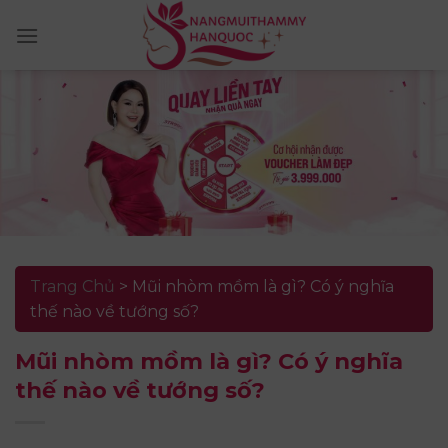
Skip
to
content
Trang Chủ
>
Mũi nhòm mồm là gì? Có ý nghĩa
thế nào về tướng số?
Mũi nhòm mồm là gì? Có ý nghĩa
thế nào về tướng số?